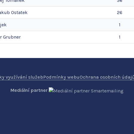
ej
Tománek
36
akub
Ostatek
26
jek
1
r
Grubner
1
y využívání služeb
Podmínky webu
Ochrana osobních údaj
Mediální partner