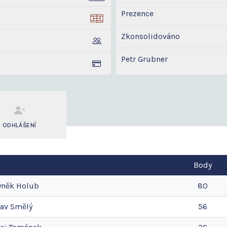
Prezence
Zkonsolidováno
Petr Grubner
ODHLÁŠENÍ
Body
yněk
Holub
80
lav
Smělý
56