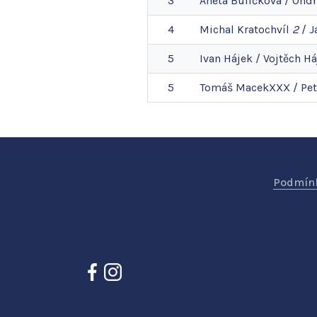
3
Aneta
Bulíčková
/
Ondř
4
Michal
Kratochvíl
2
/
J
5
Ivan
Hájek
/
Vojtěch
Há
5
Tomáš
MacekXXX
/
Pet
Podmínk