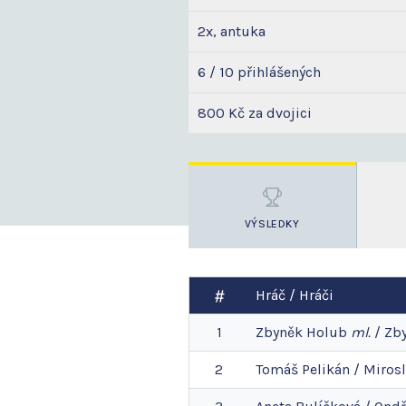
2x, antuka
6 / 10 přihlášených
800 Kč za dvojici
VÝSLEDKY
Hráč / Hráči
1
Zbyněk
Holub
ml.
/
Zb
2
Tomáš
Pelikán
/
Miros