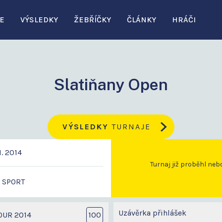
E
VÝSLEDKY
ŽEBŘÍČKY
ČLÁNKY
HRÁČI
Slatiňany Open
VÝSLEDKY
TURNAJE
1. 2014
Turnaj již proběhl neb
a SPORT
Uzávěrka přihlášek
OUR 2014
100