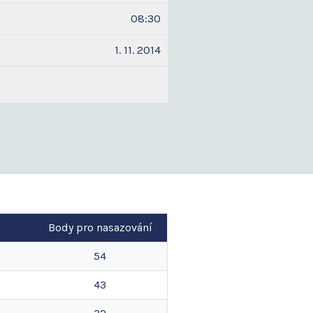
08:30
1. 11. 2014
Body pro nasazování
54
43