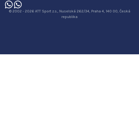
© 2002 - 2026 ATT Sport z.s., Nuselská 262/34, Praha 4, 140 00, Česká
republika