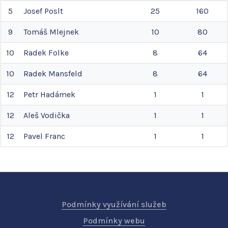
5
Josef
Poslt
25
160
9
Tomáš
Mlejnek
10
80
10
Radek
Folke
8
64
10
Radek
Mansfeld
8
64
12
Petr
Hadámek
1
1
12
Aleš
Vodička
1
1
12
Pavel
Franc
1
1
Podmínky využívání služeb
Podmínky webu