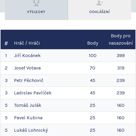
VÝSLEDKY
ODHLÁŠENÍ
Body pro
Hráč / Hráči
Body
nasazování
1
Jiří
Kocánek
100
399
2
Josef
Votava
70
319
3
Petr
Pěchovič
45
239
3
Ladislav
Pavlíček
45
239
5
Tomáš
Julák
25
160
5
Pavel
Kubina
25
160
5
Lukáš
Lohnický
25
160