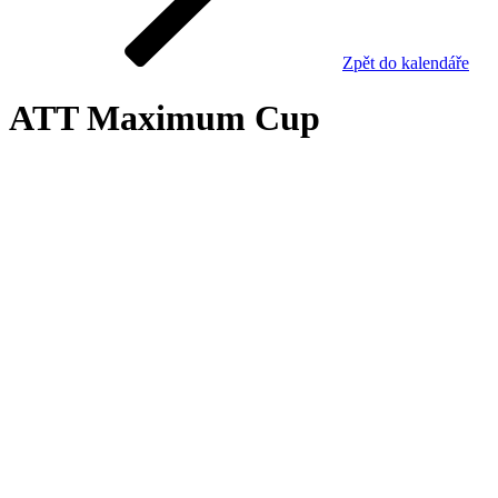
Zpět do kalendáře
ATT Maximum Cup
Výsledky
turnaje
Turnaj již proběhl nebo je uzavřen z jiného důvodu.