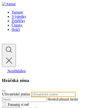
Turnaje
Výsledky
Žebříčky
Články
Hráči
Nepřihlášen
Hráčská zóna
Uživatelské jméno
Heslo
Zobrazit heslo
Pamatuj si mě