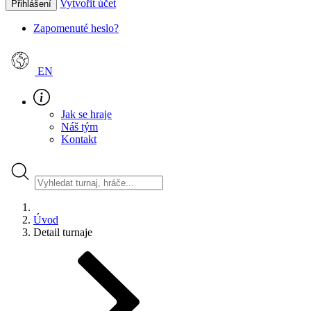
Vytvořit účet
Přihlášení
Zapomenuté heslo?
EN
Jak se hraje
Náš tým
Kontakt
Úvod
Detail turnaje