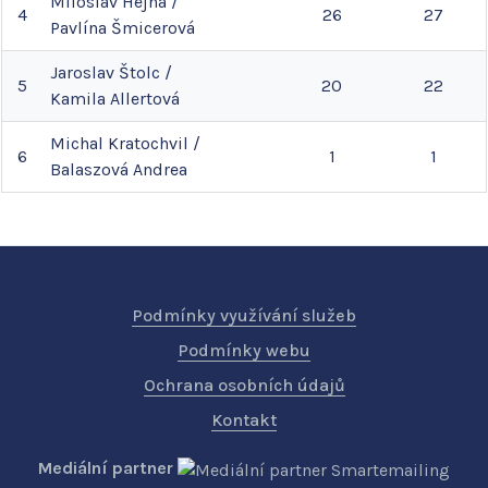
Miloslav
Hejna
/
4
26
27
Pavlína
Šmicerová
Jaroslav
Štolc
/
5
20
22
Kamila
Allertová
Michal
Kratochvil
/
6
1
1
Balaszová
Andrea
Podmínky využívání služeb
Podmínky webu
Ochrana osobních údajů
Kontakt
Mediální partner