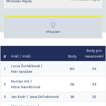
Miloslav Hejna
VÝSLEDKY
Body pro
Hráč / Hráči
Body
nasazování
Lucia
Švihálková
/
1
80
54
Petr
Vaněček
Roman
Vik
/
2
56
43
Petra
Navrátilová
3
Jan
Kodr
/
Jana
Skřivánková
36
32