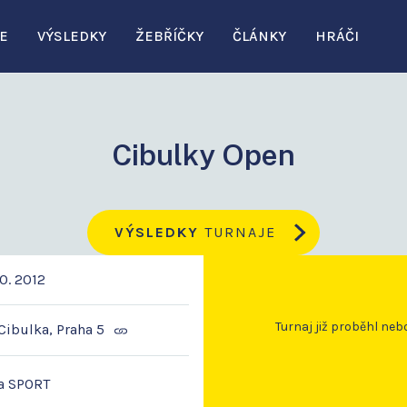
E
VÝSLEDKY
ŽEBŘÍČKY
ČLÁNKY
HRÁČI
Cibulky Open
VÝSLEDKY
TURNAJE
10. 2012
Turnaj již proběhl neb
Cibulka, Praha 5
a SPORT