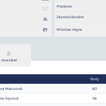
Prezence
Zkonsolidováno
Miloslav Hejna
ODHLÁŠENÍ
Body
ora
Matusová
80
ina
Hejnová
56