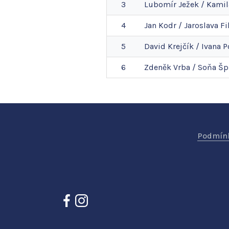
3
Lubomír
Ježek
/
Kamil
4
Jan
Kodr
/
Jaroslava
Fi
5
David
Krejčík
/
Ivana
P
6
Zdeněk
Vrba
/
Soňa
Šp
Podmínk