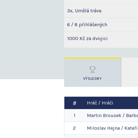
3x, Umělá tráva
6 / 8 přihlášených
1000 Kč za dvojici
VÝSLEDKY
Hráč / Hráči
1
Martin
Brousek
/
Barb
2
Miloslav
Hejna
/
Kateř