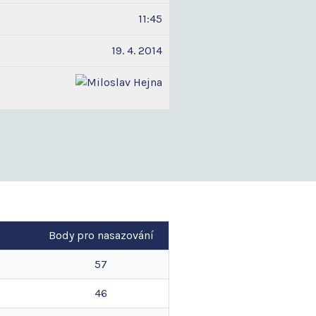
11:45
19. 4. 2014
Body pro nasazování
57
46