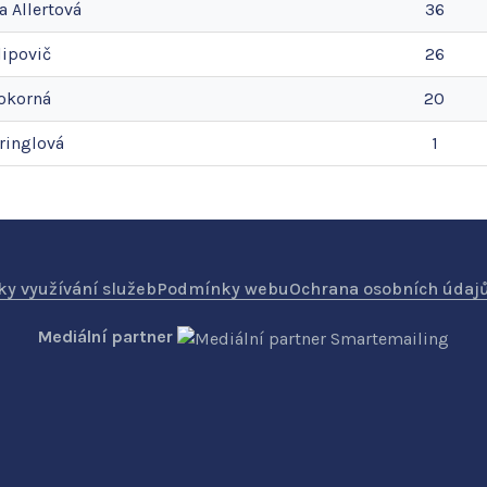
a
Allertová
36
lipovič
26
okorná
20
ringlová
1
y využívání služeb
Podmínky webu
Ochrana osobních údaj
Mediální partner