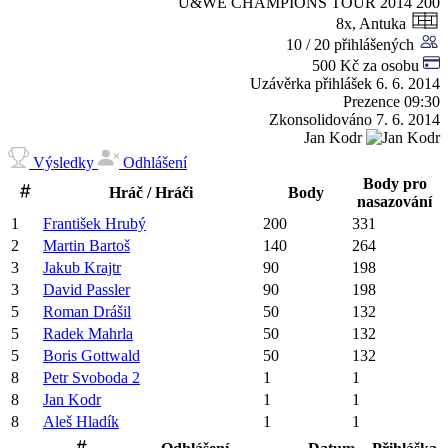
U&WE CHAMPIONS TOUR 2014
200
8x, Antuka
10 / 20 přihlášených
500 Kč za osobu
Uzávěrka přihlášek
6. 6. 2014
Prezence
09:30
Zkonsolidováno
7. 6. 2014
Jan Kodr
Výsledky
Odhlášení
Body pro
Hráč / Hráči
Body
nasazování
1
František
Hrubý
200
331
2
Martin
Bartoš
140
264
3
Jakub
Krajtr
90
198
3
David
Passler
90
198
5
Roman
Drášil
50
132
5
Radek
Mahrla
50
132
5
Boris
Gottwald
50
132
8
Petr
Svoboda
2
1
1
8
Jan
Kodr
1
1
8
Aleš
Hladík
1
1