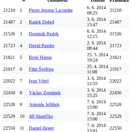
Odhlášení
Datum
Přihláška
6. 6. 2014
21210
1
Pierre Jerome
Lacombe
21210
08:25
3. 6. 2014
21487
2
Radek
Dobeš
21487
15:47
6. 6. 2014
21526
3
Dominik
Redek
21526
12:15
2. 6. 2014
21723
4
David
Passler
21723
08:44
25. 5. 2014
21821
5
René
Hanus
21821
19:24
25. 4. 2014
21917
6
Filip
Šveřepa
21917
11:08
3. 6. 2014
22022
7
Ivan
Vrhel
22022
12:55
3. 6. 2014
22450
8
Václav
Zemánek
22450
15:25
7. 6. 2014
22528
9
Antonín
Jeřábek
22528
15:00
7. 6. 2014
22529
10
Jiří
Slunéčko
22529
15:00
7. 6. 2014
22550
11
Daniel
Heger
22550
15:01