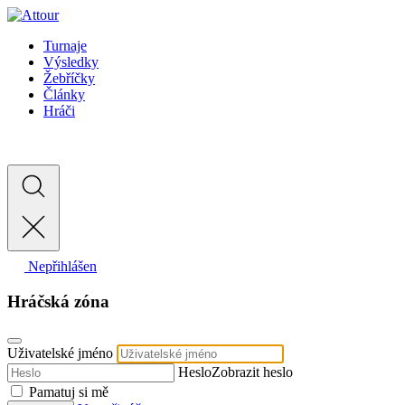
Turnaje
Výsledky
Žebříčky
Články
Hráči
Nepřihlášen
Hráčská zóna
Uživatelské jméno
Heslo
Zobrazit heslo
Pamatuj si mě