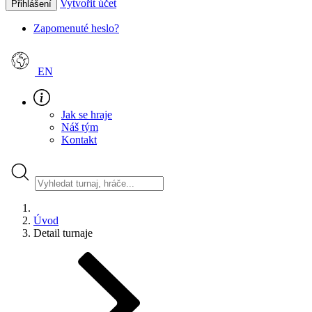
Vytvořit účet
Přihlášení
Zapomenuté heslo?
EN
Jak se hraje
Náš tým
Kontakt
Úvod
Detail turnaje