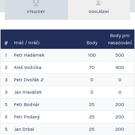
VÝSLEDKY
ODHLÁŠENÍ
Body pro
Hráč / Hráči
Body
nasazování
1
Petr
Hadámek
100
500
2
Aleš
Vodička
70
400
3
Petr
Dvořák
2
0
0
3
Jan
Hlaváček
0
0
5
Petr
Bodnár
25
200
5
Petr
Podaný
25
200
5
Jan
Drbal
25
200