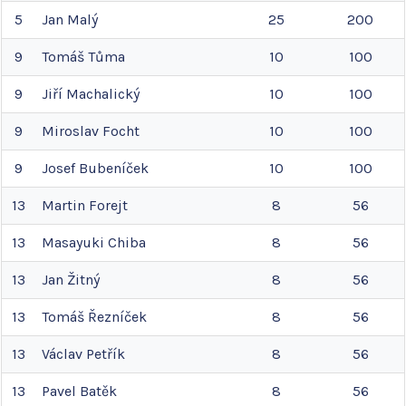
5
Jan
Malý
25
200
9
Tomáš
Tůma
10
100
9
Jiří
Machalický
10
100
9
Miroslav
Focht
10
100
9
Josef
Bubeníček
10
100
13
Martin
Forejt
8
56
13
Masayuki
Chiba
8
56
13
Jan
Žitný
8
56
13
Tomáš
Řezníček
8
56
13
Václav
Petřík
8
56
13
Pavel
Batěk
8
56