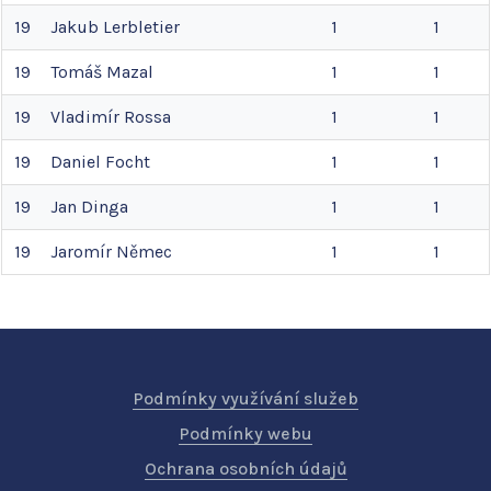
19
Jakub
Lerbletier
1
1
19
Tomáš
Mazal
1
1
19
Vladimír
Rossa
1
1
19
Daniel
Focht
1
1
19
Jan
Dinga
1
1
19
Jaromír
Němec
1
1
Podmínky využívání služeb
Podmínky webu
Ochrana osobních údajů