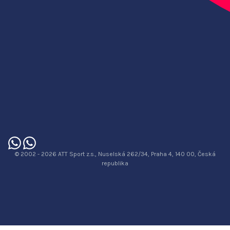
© 2002 - 2026 ATT Sport z.s., Nuselská 262/34, Praha 4, 140 00, Česká
republika