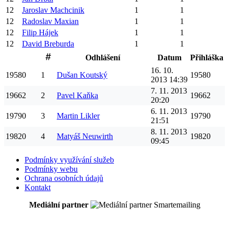
12
Jaroslav
Machcinik
1
1
12
Radoslav
Maxian
1
1
12
Filip
Hájek
1
1
12
David
Breburda
1
1
Odhlášení
Datum
Přihláška
16. 10.
19580
1
Dušan
Koutský
19580
2013 14:39
7. 11. 2013
19662
2
Pavel
Kaňka
19662
20:20
6. 11. 2013
19790
3
Martin
Likler
19790
21:51
8. 11. 2013
19820
4
Matyáš
Neuwirth
19820
09:45
Podmínky využívání služeb
Podmínky webu
Ochrana osobních údajů
Kontakt
Mediální partner