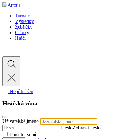
Turnaje
Výsledky
Žebříčky
Články
Hráči
Nepřihlášen
Hráčská zóna
Uživatelské jméno
Heslo
Zobrazit heslo
Pamatuj si mě