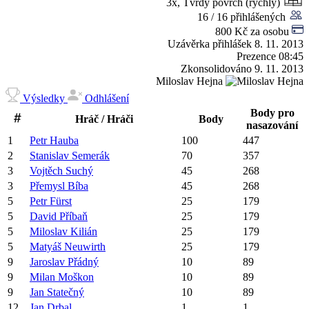
3x, Tvrdý povrch (rychlý)
16 / 16 přihlášených
800 Kč za osobu
Uzávěrka přihlášek
8. 11. 2013
Prezence
08:45
Zkonsolidováno
9. 11. 2013
Miloslav Hejna
Výsledky
Odhlášení
Body pro
Hráč / Hráči
Body
nasazování
1
Petr
Hauba
100
447
2
Stanislav
Semerák
70
357
3
Vojtěch
Suchý
45
268
3
Přemysl
Bíba
45
268
5
Petr
Fürst
25
179
5
David
Příbaň
25
179
5
Miloslav
Kilián
25
179
5
Matyáš
Neuwirth
25
179
9
Jaroslav
Přádný
10
89
9
Milan
Moškon
10
89
9
Jan
Statečný
10
89
12
Jan
Drbal
1
1