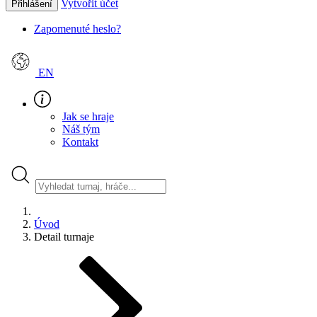
Vytvořit účet
Přihlášení
Zapomenuté heslo?
EN
Jak se hraje
Náš tým
Kontakt
Úvod
Detail turnaje