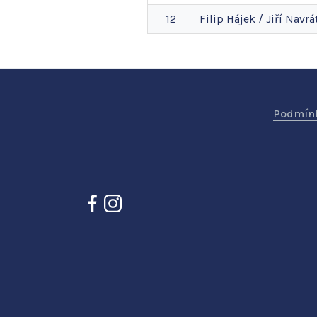
12
Filip
Hájek
/
Jiří
Navrát
Podmínk