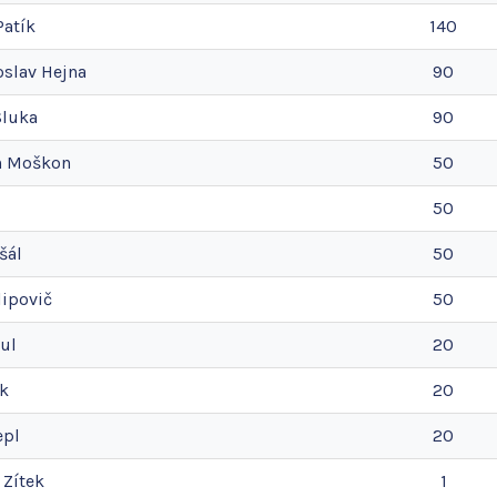
Patík
140
oslav
Hejna
90
Sluka
90
n
Moškon
50
50
šál
50
lipovič
50
ul
20
k
20
epl
20
Zítek
1