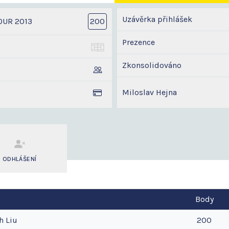
Uzávěrka přihlášek
OUR 2013
200
Prezence
Zkonsolidováno
Miloslav Hejna
ODHLÁŠENÍ
Body
h
Liu
200