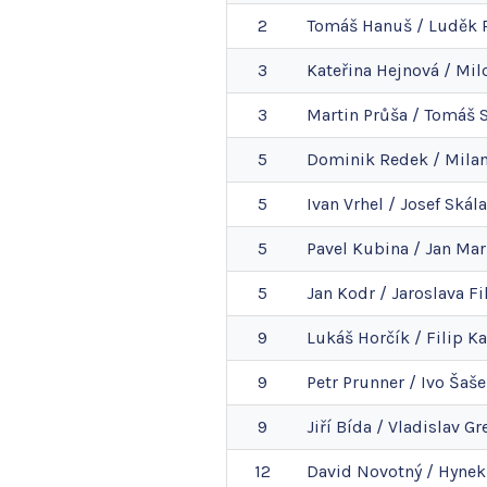
2
Tomáš
Hanuš
/
Luděk
3
Kateřina
Hejnová
/
Mil
3
Martin
Průša
/
Tomáš
5
Dominik
Redek
/
Mila
5
Ivan
Vrhel
/
Josef
Skála
5
Pavel
Kubina
/
Jan
Mar
5
Jan
Kodr
/
Jaroslava
Fi
9
Lukáš
Horčík
/
Filip
Ka
9
Petr
Prunner
/
Ivo
Šaše
9
Jiří
Bída
/
Vladislav
Gr
12
David
Novotný
/
Hynek