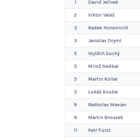
1
David
Jelínek
2
Viktor
Valeš
3
Radek
Honomichl
3
Jaroslav
Dryml
5
Vojtěch
Suchý
5
Miloš
Nedbal
5
Martin
Kollar
5
Lukáš
Kouba
9
Radoslav
Maxian
9
Martin
Brousek
11
Petr
Fürst