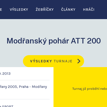
E
VÝSLEDKY
ŽEBŘÍČKY
ČLÁNKY
HRÁČI
Modřanský pohár ATT 200
VÝSLEDKY
TURNAJE
9. 2013
any 2005, Praha - Modřany
Turnaj již proběhl neb
a SPORT