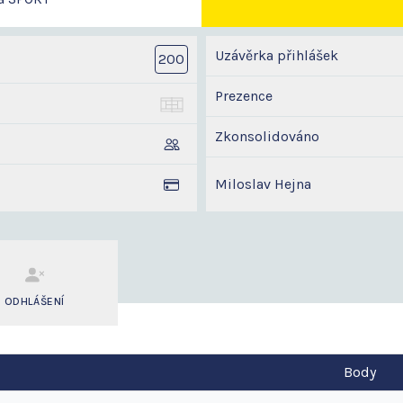
Uzávěrka přihlášek
200
Prezence
Zkonsolidováno
Miloslav Hejna
ODHLÁŠENÍ
Body