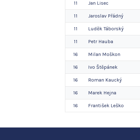
11
Jan
Lisec
11
Jaroslav
Přádný
11
Luděk
Táborský
11
Petr
Hauba
16
Milan
Moškon
16
Ivo
Štěpánek
16
Roman
Kaucký
16
Marek
Hejna
16
František
Leško