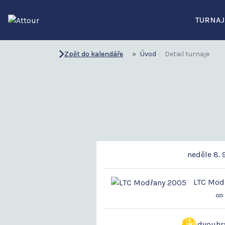
TURNAJ
Zpět do kalendáře
Úvod
Detail turnaje
neděle 8. 
LTC Modř
dvouhr