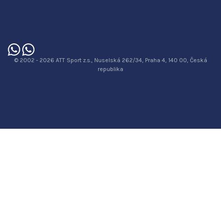
© 2002 - 2026 ATT Sport z.s., Nuselská 262/34, Praha 4, 140 00, Česká
republika