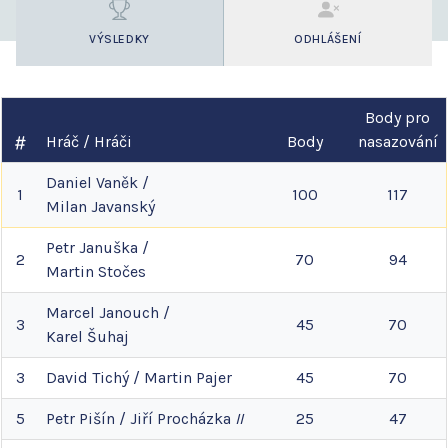
VÝSLEDKY
ODHLÁŠENÍ
Body pro
Hráč / Hráči
Body
nasazování
Daniel
Vaněk
/
1
100
117
Milan
Javanský
Petr
Januška
/
2
70
94
Martin
Stočes
Marcel
Janouch
/
3
45
70
Karel
Šuhaj
3
David
Tichý
/
Martin
Pajer
45
70
5
Petr
Pišín
/
Jiří
Procházka
II
25
47