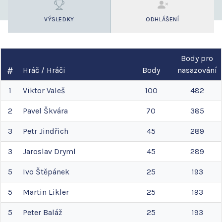
VÝSLEDKY
ODHLÁŠENÍ
Body pro
Hráč / Hráči
Body
nasazování
1
Viktor
Valeš
100
482
2
Pavel
Škvára
70
385
3
Petr
Jindřich
45
289
3
Jaroslav
Dryml
45
289
5
Ivo
Štěpánek
25
193
5
Martin
Likler
25
193
5
Peter
Baláž
25
193