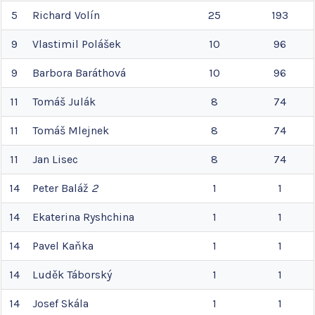
5
Richard
Volín
25
193
9
Vlastimil
Polášek
10
96
9
Barbora
Baráthová
10
96
11
Tomáš
Julák
8
74
11
Tomáš
Mlejnek
8
74
11
Jan
Lisec
8
74
14
Peter
Baláž
2
1
1
14
Ekaterina
Ryshchina
1
1
14
Pavel
Kaňka
1
1
14
Luděk
Táborský
1
1
14
Josef
Skála
1
1