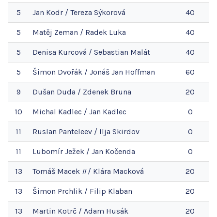
5
Jan
Kodr
/
Tereza
Sýkorová
40
5
Matěj
Zeman
/
Radek
Luka
40
5
Denisa
Kurcová
/
Sebastian
Malát
40
5
Šimon
Dvořák
/
Jonáš Jan
Hoffman
60
9
Dušan
Duda
/
Zdenek
Bruna
20
10
Michal
Kadlec
/
Jan
Kadlec
0
11
Ruslan
Panteleev
/
Ilja
Skirdov
0
11
Lubomír
Ježek
/
Jan
Kočenda
0
13
Tomáš
Macek
II
/
Klára
Macková
20
13
Šimon
Prchlik
/
Filip
Klaban
20
13
Martin
Kotrč
/
Adam
Husák
20