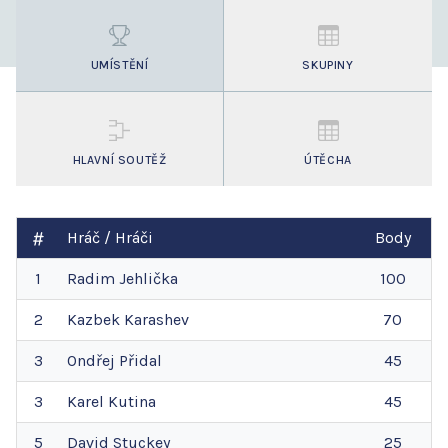
UMÍSTĚNÍ
SKUPINY
HLAVNÍ SOUTĚŽ
ÚTĚCHA
Hráč / Hráči
Body
1
Radim
Jehlička
100
2
Kazbek
Karashev
70
3
Ondřej
Přidal
45
3
Karel
Kutina
45
5
David
Stuckey
25