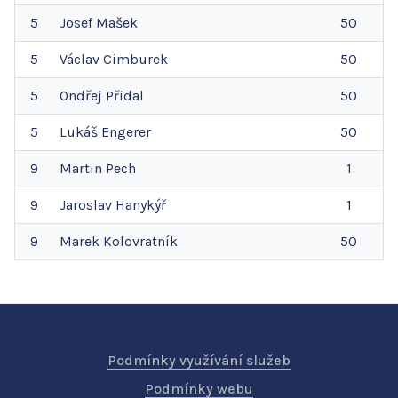
5
Josef
Mašek
50
5
Václav
Cimburek
50
5
Ondřej
Přidal
50
5
Lukáš
Engerer
50
9
Martin
Pech
1
9
Jaroslav
Hanykýř
1
9
Marek
Kolovratník
50
Podmínky využívání služeb
Podmínky webu