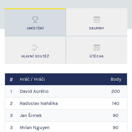
UMÍSTĚNÍ
SKUPINY
HLAVNÍ SOUTĚŽ
ÚTĚCHA
Hráč / Hráči
Body
1
David
Aurélio
200
2
Radoslav
Nahálka
140
3
Jan
Šimek
90
3
Milan
Nguyen
90