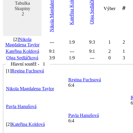
Sedláčková
Nikola Magdalena
Tabulka
Skupiny
Výher
Kateřina
2
Olga
[2]
Nikola
---
1
:
9
9
:
3
1
2
Magdalena
Taylor
Kateřina
Koldová
9
:
1
---
9
:
1
2
1
Olga
Sedláčková
3
:
9
1
:
9
---
0
3
Hlavní soutěž - 1
[1]
Regina
Fuchsová
Regina
Fuchsová
6:4
Nikola Magdalena
Taylor
R
6
Pavla
Hanušová
Pavla
Hanušová
6:4
[2]
Kateřina
Koldová