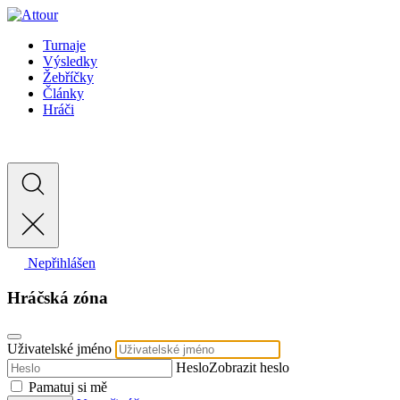
Turnaje
Výsledky
Žebříčky
Články
Hráči
Nepřihlášen
Hráčská zóna
Uživatelské jméno
Heslo
Zobrazit heslo
Pamatuj si mě