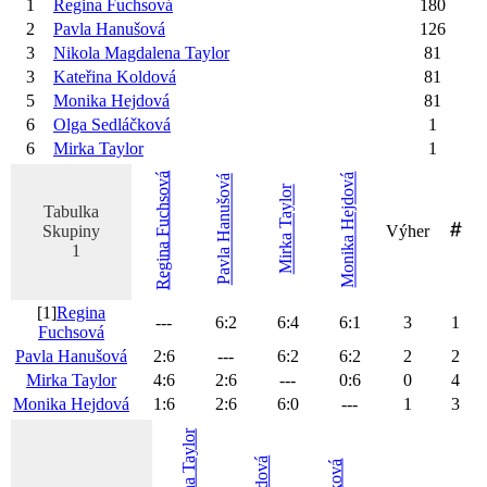
1
Regina
Fuchsová
180
2
Pavla
Hanušová
126
3
Nikola Magdalena
Taylor
81
3
Kateřina
Koldová
81
5
Monika
Hejdová
81
6
Olga
Sedláčková
1
6
Mirka
Taylor
1
Fuchsová
Hejdová
Hanušová
Taylor
Tabulka
Skupiny
Výher
Mirka
Monika
Regina
1
Pavla
[1]
Regina
---
6
:
2
6
:
4
6
:
1
3
1
Fuchsová
Pavla
Hanušová
2
:
6
---
6
:
2
6
:
2
2
2
Mirka
Taylor
4
:
6
2
:
6
---
0
:
6
0
4
Monika
Hejdová
1
:
6
2
:
6
6
:
0
---
1
3
Taylor
Koldová