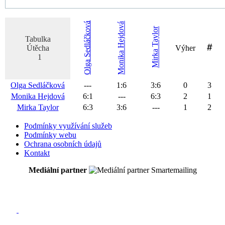
Sedláčková
Hejdová
Taylor
Tabulka
Útěcha
Výher
Mirka
Monika
1
Olga
Olga
Sedláčková
---
1
:
6
3
:
6
0
3
Monika
Hejdová
6
:
1
---
6
:
3
2
1
Mirka
Taylor
6
:
3
3
:
6
---
1
2
Podmínky využívání služeb
Podmínky webu
Ochrana osobních údajů
Kontakt
Mediální partner