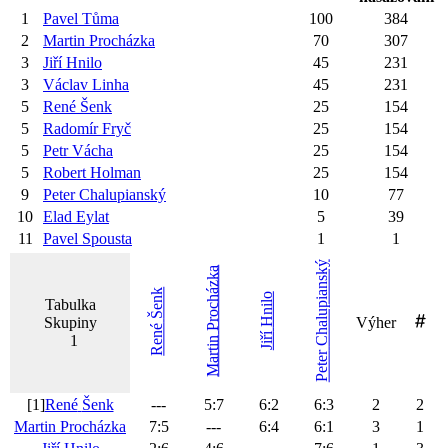
1
Pavel
Tůma
100
384
2
Martin
Procházka
70
307
3
Jiří
Hnilo
45
231
3
Václav
Linha
45
231
5
René
Šenk
25
154
5
Radomír
Fryč
25
154
5
Petr
Vácha
25
154
5
Robert
Holman
25
154
9
Peter
Chalupianský
10
77
10
Elad
Eylat
5
39
11
Pavel
Spousta
1
1
Chalupianský
Procházka
Šenk
Hnilo
Tabulka
Skupiny
Výher
René
Jiří
1
Martin
Peter
[1]
René
Šenk
---
5
:
7
6
:
2
6
:
3
2
2
Martin
Procházka
7
:
5
---
6
:
4
6
:
1
3
1