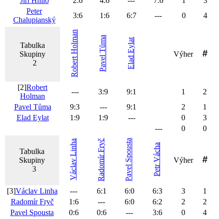
Jiří
Hnilo
2
:
6
4
:
6
---
7
:
6
1
3
Peter
3
:
6
1
:
6
6
:
7
---
0
4
Chalupianský
Holman
Tůma
Eylat
Tabulka
Skupiny
Výher
Pavel
Elad
Robert
2
[2]
Robert
---
3
:
9
9
:
1
1
2
Holman
Pavel
Tůma
9
:
3
---
9
:
1
2
1
Elad
Eylat
1
:
9
1
:
9
---
0
3
---
0
0
Spousta
Linha
Fryč
Vácha
Tabulka
Radomír
Skupiny
Výher
Václav
Pavel
Petr
3
[3]
Václav
Linha
---
6
:
1
6
:
0
6
:
3
3
1
Radomír
Fryč
1
:
6
---
6
:
0
6
:
2
2
2
Pavel
Spousta
0
:
6
0
:
6
---
3
:
6
0
4