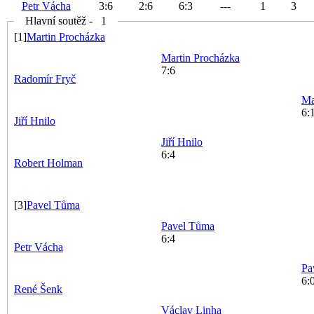
Petr
Vácha
3
:
6
2
:
6
6
:
3
---
1
3
Hlavní soutěž - 1
[1]
Martin
Procházka
Martin
Procházka
7:6
Radomír
Fryč
Ma
6:
Jiří
Hnilo
Jiří
Hnilo
6:4
Robert
Holman
[3]
Pavel
Tůma
Pavel
Tůma
6:4
Petr
Vácha
Pa
6:
René
Šenk
Václav
Linha