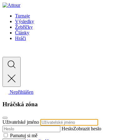
Turnaje
Výsledky
Žebříčky
Články
Hráči
Nepřihlášen
Hráčská zóna
Uživatelské jméno
Heslo
Zobrazit heslo
Pamatuj si mě