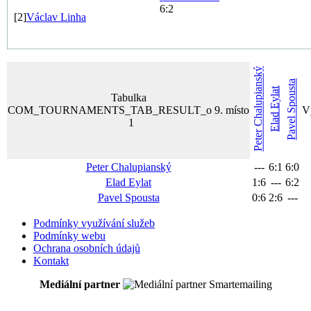
6:2
[2]
Václav
Linha
Chalupianský
Spousta
Eylat
Tabulka
COM_TOURNAMENTS_TAB_RESULT_o 9. místo
V
Elad
Pavel
1
Peter
Peter
Chalupianský
---
6
:
1
6
:
0
Elad
Eylat
1
:
6
---
6
:
2
Pavel
Spousta
0
:
6
2
:
6
---
Podmínky využívání služeb
Podmínky webu
Ochrana osobních údajů
Kontakt
Mediální partner