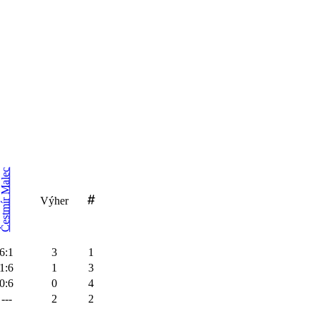
Malec
Výher
Čestmír
6
:
1
3
1
1
:
6
1
3
0
:
6
0
4
---
2
2