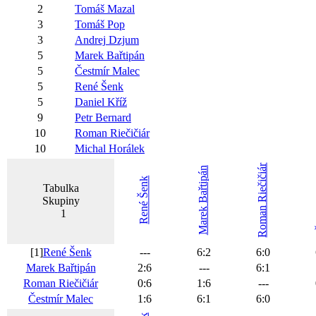
2
Tomáš
Mazal
3
Tomáš
Pop
3
Andrej
Dzjum
5
Marek
Bařtipán
5
Čestmír
Malec
5
René
Šenk
5
Daniel
Kříž
9
Petr
Bernard
10
Roman
Riečičiár
10
Michal
Horálek
Riečičiár
Bařtipán
Šenk
Tabulka
Skupiny
René
Roman
Marek
1
[1]
René
Šenk
---
6
:
2
6
:
0
Marek
Bařtipán
2
:
6
---
6
:
1
Roman
Riečičiár
0
:
6
1
:
6
---
Čestmír
Malec
1
:
6
6
:
1
6
:
0