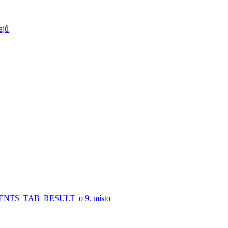
ajů
S_TAB_RESULT_o 9. místo