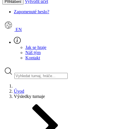
Vytvořit účet
Přihlášení
Zapomenuté heslo?
EN
Jak se hraje
Náš tým
Kontakt
Úvod
Výsledky turnaje