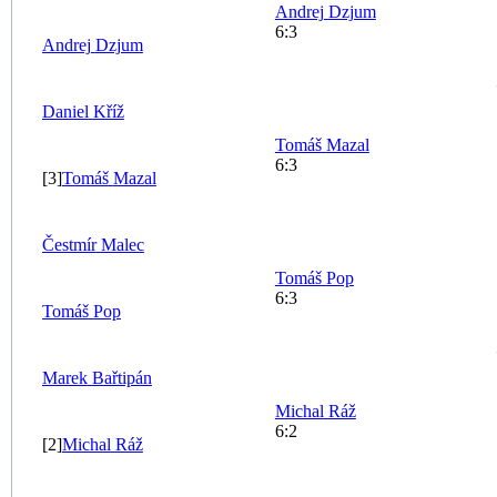
Andrej
Dzjum
6:3
Andrej
Dzjum
Daniel
Kříž
Tomáš
Mazal
6:3
[3]
Tomáš
Mazal
Čestmír
Malec
Tomáš
Pop
6:3
Tomáš
Pop
Marek
Bařtipán
Michal
Ráž
6:2
[2]
Michal
Ráž