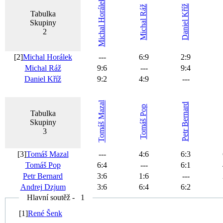
Horálek
Kříž
Ráž
Tabulka
Michal
Skupiny
Daniel
Michal
2
[2]
Michal
Horálek
---
6
:
9
2
:
9
Michal
Ráž
9
:
6
---
9
:
4
Daniel
Kříž
9
:
2
4
:
9
---
Mazal
Bernard
Pop
Tabulka
Skupiny
Tomáš
Tomáš
3
Petr
[3]
Tomáš
Mazal
---
4
:
6
6
:
3
Tomáš
Pop
6
:
4
---
6
:
1
Petr
Bernard
3
:
6
1
:
6
---
Andrej
Dzjum
3
:
6
6
:
4
6
:
2
Hlavní soutěž - 1
[1]
René
Šenk