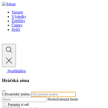
Turnaje
Výsledky
Žebříčky
Články
Hráči
Nepřihlášen
Hráčská zóna
Uživatelské jméno
Heslo
Zobrazit heslo
Pamatuj si mě