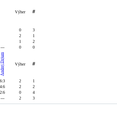
Výher
0
3
2
1
1
2
---
0
0
Dzjum
Výher
Andrej
6
:
3
2
1
4
:
6
2
2
2
:
6
0
4
---
2
3