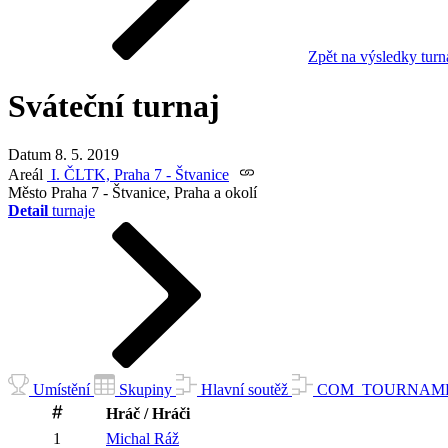
Zpět na výsledky turn
Sváteční turnaj
Datum
8. 5. 2019
Areál
I. ČLTK, Praha 7 - Štvanice
Město
Praha 7 - Štvanice, Praha a okolí
Detail
turnaje
Umístění
Skupiny
Hlavní soutěž
COM_TOURNAMENT
Hráč / Hráči
1
Michal
Ráž