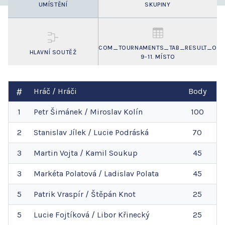
UMÍSTĚNÍ
SKUPINY
COM_TOURNAMENTS_TAB_RESULT_O
HLAVNÍ SOUTĚŽ
9-11. MÍSTO
Hráč / Hráči
Body
1
Petr
Šimánek
/
Miroslav
Kolín
100
2
Stanislav
Jílek
/
Lucie
Podráská
70
3
Martin
Vojta
/
Kamil
Soukup
45
3
Markéta
Polatová
/
Ladislav
Polata
45
5
Patrik
Vraspír
/
Štěpán
Knot
25
5
Lucie
Fojtíková
/
Libor
Křinecký
25