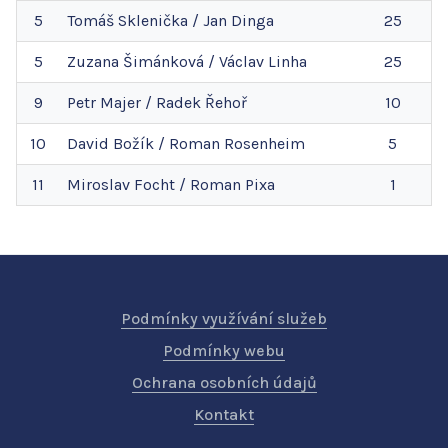
5
Tomáš
Sklenička
/
Jan
Dinga
25
5
Zuzana
Šimánková
/
Václav
Linha
25
9
Petr
Majer
/
Radek
Řehoř
10
10
David
Božík
/
Roman
Rosenheim
5
11
Miroslav
Focht
/
Roman
Pixa
1
Podmínky využívání služeb
Podmínky webu
Ochrana osobních údajů
Kontakt