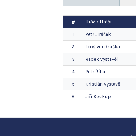
Hráč / Hráči
1
Petr
Jiráček
2
Leoš
Vondruška
3
Radek
Vystavěl
4
Petr
Říha
5
Kristián
Vystavěl
6
Jiří
Soukup