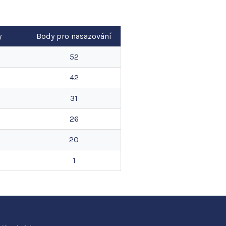
y
Body pro nasazování
52
42
31
26
20
1