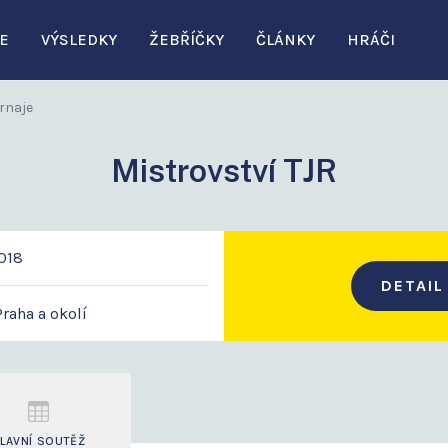
E
VÝSLEDKY
ŽEBŘÍČKY
ČLÁNKY
HRÁČI
rnaje
Mistrovství TJR
2018
DETAIL
raha a okolí
LAVNÍ SOUTĚŽ