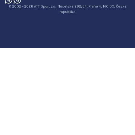
© 2002 - 2026 ATT Sport z.s., Nuselská 262/34, Praha 4, 140 00, Česká
republika