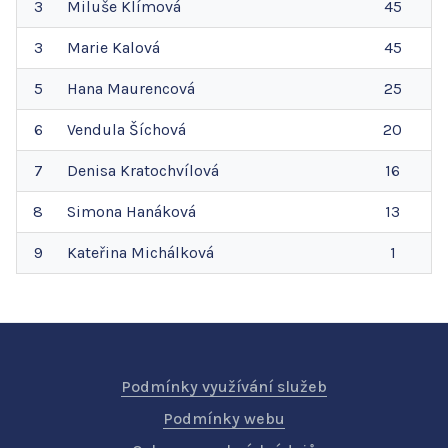
3
Miluše
Klímová
45
3
Marie
Kalová
45
5
Hana
Maurencová
25
6
Vendula
Šíchová
20
7
Denisa
Kratochvílová
16
8
Simona
Hanáková
13
9
Kateřina
Michálková
1
Podmínky využívání služeb
Podmínky webu