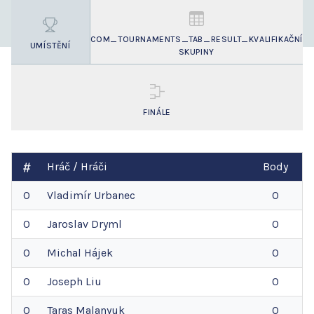
COM_TOURNAMENTS_TAB_RESULT_KVALIFIKAČNÍ
UMÍSTĚNÍ
SKUPINY
FINÁLE
Hráč / Hráči
Body
0
Vladimír
Urbanec
0
0
Jaroslav
Dryml
0
0
Michal
Hájek
0
0
Joseph
Liu
0
0
Taras
Malanyuk
0