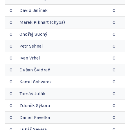
0
David
Jelínek
0
0
Marek
Pikhart (chyba)
0
0
Ondřej
Suchý
0
0
Petr
Sehnal
0
0
Ivan
Vrhel
0
0
Dušan
Švidraň
0
0
Kamil
Schvarcz
0
0
Tomáš
Julák
0
0
Zdeněk
Sýkora
0
0
Daniel
Pavelka
0
0
Lukáš
Severa
0