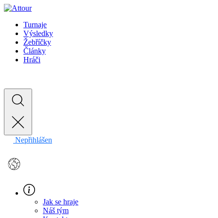
Turnaje
Výsledky
Žebříčky
Články
Hráči
Nepřihlášen
EN
Jak se hraje
Náš tým