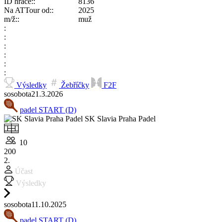
ID hráče:
8136
Na ATTour od:
2025
m/ž:
muž
Výsledky
Žebříčky
F2F
so
sobota
21.3.
2026
padel START (D)
SK Slavia Praha Padel
10
200
2.
Účast
Výsledky
so
sobota
11.10.
2025
padel START (D)