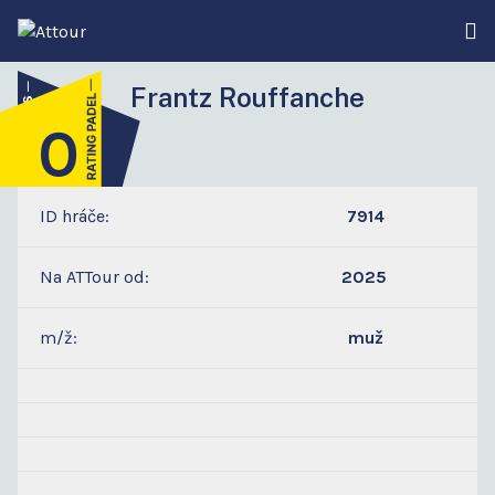
Frantz Rouffanche
0
4
ID hráče:
7914
Na ATTour od:
2025
m/ž:
muž