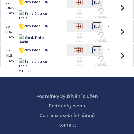
100
dvouhra SPORT
1.
Út
28.10.
2025
Tenis Cibulka
Účast
Výsledky
100
dvouhra SPORT
2.
So
9.8.
2025
Baník Praha
Účast
Výsledky
100
dvouhra SPORT
5.
So
14.6.
2025
Tenis Cibulka
Účast
Výsledky
Podmínky využívání služeb
Podmínky webu
Ochrana osobních údajů
Kontakt