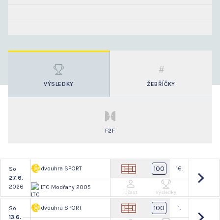
VÝSLEDKY
ŽEBŘÍČKY
F2F
100
dvouhra SPORT
16.
So
27.6.
2026
LTC Modřany 2005
Účast
Výsledky
100
dvouhra SPORT
1.
So
13.6.