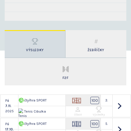
VÝSLEDKY
ŽEBŘÍČKY
F2F
100
čtyřhra SPORT
3.
Pá
7.11.
2025
Tenis Cibulka
Účast
Výsledky
100
čtyřhra SPORT
5.
Pá
17.10.