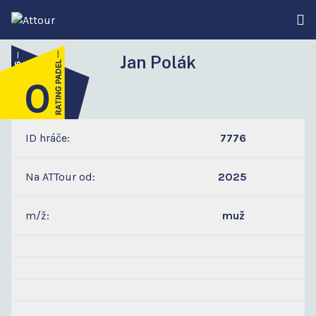
Jan Polák
0
3
ID hráče:
7776
Na ATTour od:
2025
m/ž:
muž