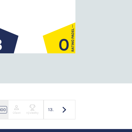
3
0
13.
100
Účast
Výsledky