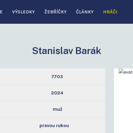
E
VÝSLEDKY
ŽEBŘÍČKY
ČLÁNKY
HRÁČI
Stanislav Barák
7703
2024
muž
pravou rukou