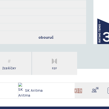
obouruč
ŽEBŘÍČKY
F2F
16
SK Aritma