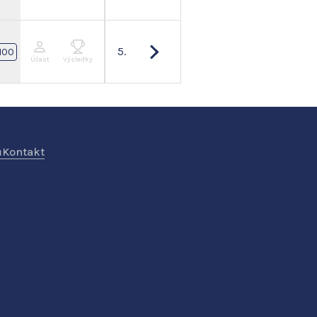
5.
100
Účast
Výsledky
ů
Kontakt