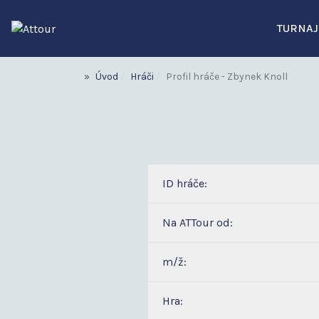
TURNAJ
Úvod
Hráči
Profil hráče - Zbynek Knoll
ID hráče:
Na ATTour od:
m/ž:
Hra: