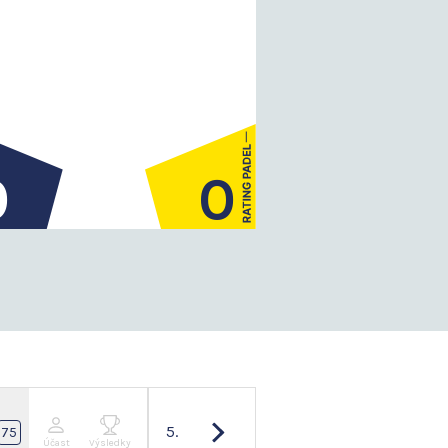
0
0
5.
75
Účast
Výsledky