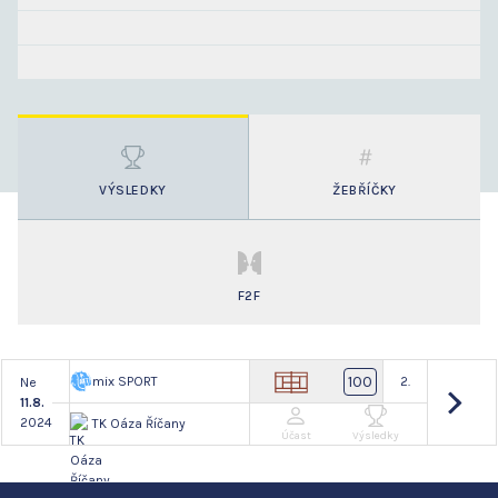
VÝSLEDKY
ŽEBŘÍČKY
F2F
100
mix SPORT
2.
Ne
11.8.
2024
TK Oáza Říčany
Účast
Výsledky