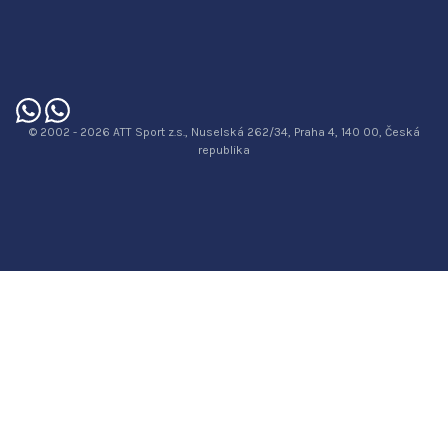
© 2002 - 2026 ATT Sport z.s., Nuselská 262/34, Praha 4, 140 00, Česká
republika