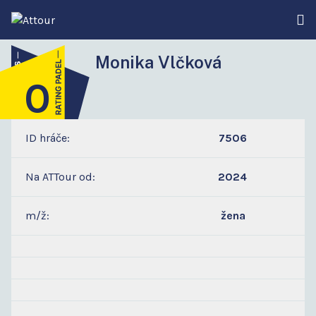
Monika Vlčková
0
0
ID hráče:
7506
Na ATTour od:
2024
m/ž:
žena