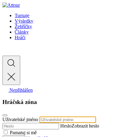
Turnaje
Výsledky
Žebříčky
Články
Hráči
Nepřihlášen
Hráčská zóna
Uživatelské jméno
Heslo
Zobrazit heslo
Pamatuj si mě