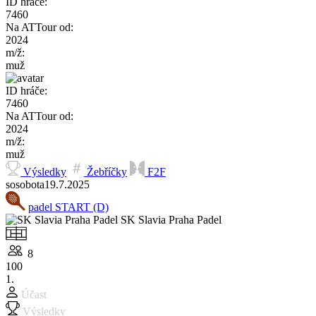
ID hráče:
7460
Na ATTour od:
2024
m/ž:
muž
ID hráče:
7460
Na ATTour od:
2024
m/ž:
muž
Výsledky
Žebříčky
F2F
so
sobota
19.7.
2025
padel START (D)
SK Slavia Praha Padel
8
100
1.
Účast
Výsledky