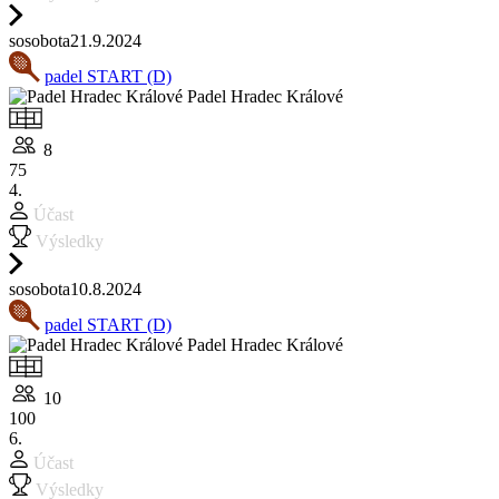
so
sobota
21.9.
2024
padel START (D)
Padel Hradec Králové
8
75
4.
Účast
Výsledky
so
sobota
10.8.
2024
padel START (D)
Padel Hradec Králové
10
100
6.
Účast
Výsledky