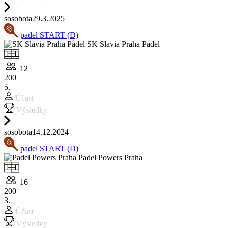
so
sobota
29.3.
2025
padel START (D)
SK Slavia Praha Padel
12
200
5.
Účast
Výsledky
so
sobota
14.12.
2024
padel START (D)
Padel Powers Praha
16
200
3.
Účast
Výsledky