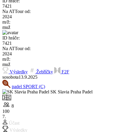
ID hráče:
7421
Na ATTour od:
2024
m/ž:
muž
ID hráče:
7421
Na ATTour od:
2024
m/ž:
muž
Výsledky
Žebříčky
F2F
so
sobota
13.9.
2025
padel SPORT (C)
SK Slavia Praha Padel
8
100
7.
Účast
Výsledky