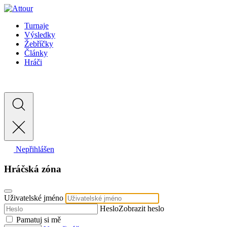
Turnaje
Výsledky
Žebříčky
Články
Hráči
Nepřihlášen
Hráčská zóna
Uživatelské jméno
Heslo
Zobrazit heslo
Pamatuj si mě