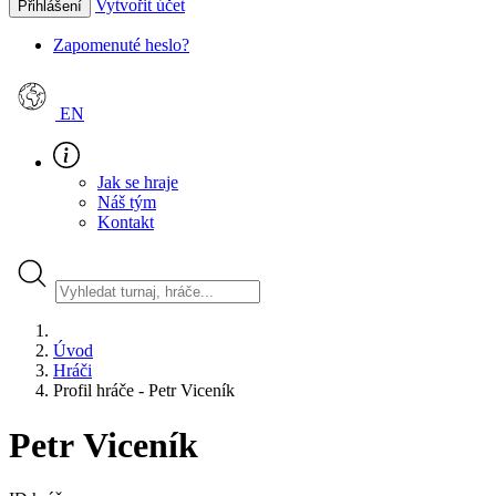
Vytvořit účet
Přihlášení
Zapomenuté heslo?
EN
Jak se hraje
Náš tým
Kontakt
Úvod
Hráči
Profil hráče - Petr Viceník
Petr Viceník