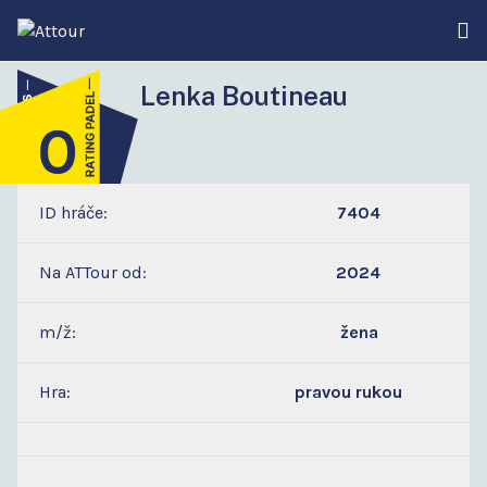
Lenka Boutineau
0
3
ID hráče:
7404
Na ATTour od:
2024
m/ž:
žena
Hra:
pravou rukou