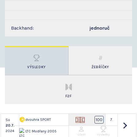
Backhand:
jednoruč
VÝSLEDKY
ŽEBŘÍČKY
F2F
100
dvouhra SPORT
7.
So
20.7.
2024
LTC Modřany 2005
Účast
Výsledky