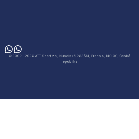
© 2002 - 2026 ATT Sport z.s., Nuselská 262/34, Praha 4, 140 00, Česká
republika