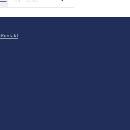
Účast
Výsledky
ů
Kontakt