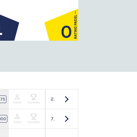
4
0
2.
75
Účast
Výsledky
7.
100
Účast
Výsledky