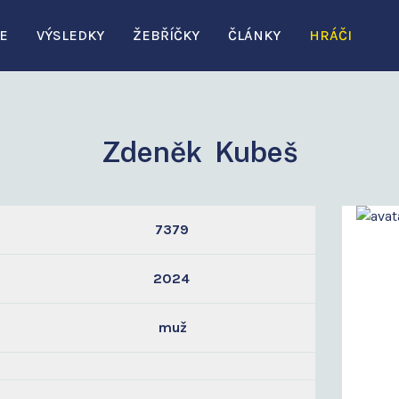
E
VÝSLEDKY
ŽEBŘÍČKY
ČLÁNKY
HRÁČI
Zdeněk Kubeš
7379
2024
muž