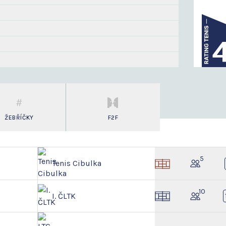
ŽEBŘÍČKY
F2F
5
Tenis Cibulka
10
I. ČLTK