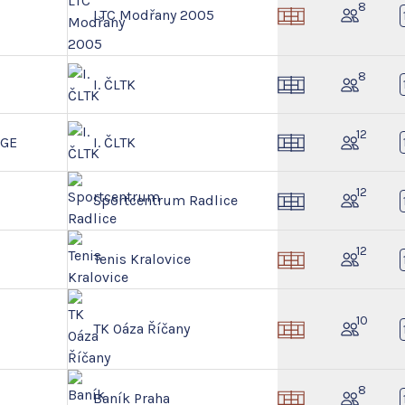
8
LTC Modřany 2005
8
I. ČLTK
12
NGE
I. ČLTK
12
Sportcentrum Radlice
12
Tenis Kralovice
10
TK Oáza Říčany
8
Baník Praha