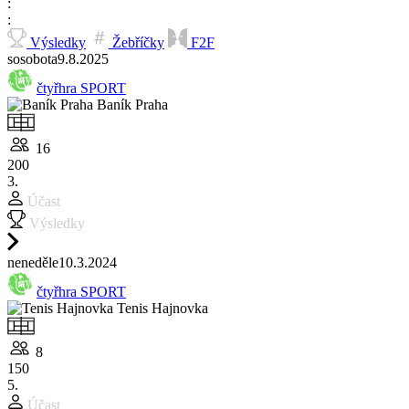
Výsledky
Žebříčky
F2F
so
sobota
9.8.
2025
čtyřhra SPORT
Baník Praha
16
200
3.
Účast
Výsledky
ne
neděle
10.3.
2024
čtyřhra SPORT
Tenis Hajnovka
8
150
5.
Účast