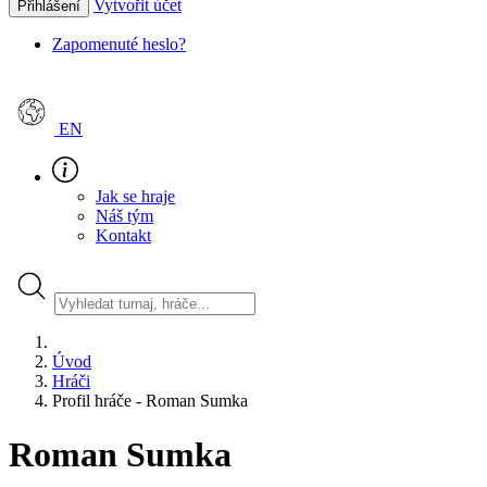
Vytvořit účet
Přihlášení
Zapomenuté heslo?
EN
Jak se hraje
Náš tým
Kontakt
Úvod
Hráči
Profil hráče - Roman Sumka
Roman Sumka