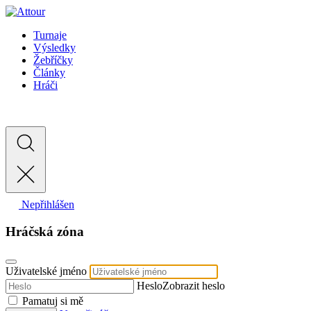
Turnaje
Výsledky
Žebříčky
Články
Hráči
Nepřihlášen
Hráčská zóna
Uživatelské jméno
Heslo
Zobrazit heslo
Pamatuj si mě