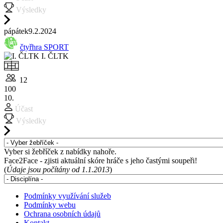
Výsledky
pá
pátek
9.2.
2024
čtyřhra SPORT
I. ČLTK
12
100
10.
Účast
Výsledky
Vyber si žebříček z nabídky nahoře.
Face2Face - zjisti aktuální skóre hráče s jeho častými soupeři!
(
Údaje jsou počítány od 1.1.2013
)
Podmínky využívání služeb
Podmínky webu
Ochrana osobních údajů
Kontakt