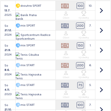
100
dvouhra SPORT
10.
Ne
13.7.
2025
Baník Praha
Účast
Výsledky
200
mix SPORT
7.
So
21.12.
2024
Sportcentrum Radlice
Účast
Výsledky
150
mix SPORT
1.
So
21.9.
2024
Tenis Cibulka
Účast
Výsledky
200
mix START
6.
So
8.6.
2024
Tenis Hajnovka
Účast
Výsledky
75
mix START
5.
So
4.11.
2023
Tenis Hajnovka
Účast
Výsledky
100
mix START
7.
So
21.10.