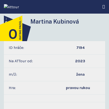
Martina Kubinová
0
1
ID hráče:
7194
Na ATTour od:
2023
m/ž:
žena
Hra:
pravou rukou