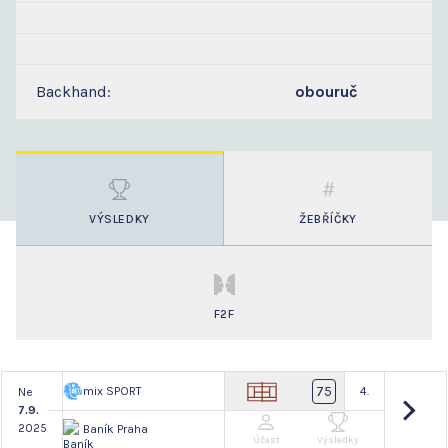
Backhand:
obouruč
VÝSLEDKY
ŽEBŘÍČKY
F2F
75
mix SPORT
4.
Ne
7.9.
2025
Baník Praha
Účast
Výsledky