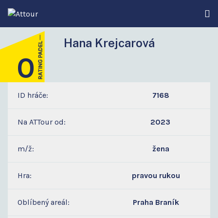
Hana Krejcarová
0
ID hráče:
7168
Na ATTour od:
2023
m/ž:
žena
Hra:
pravou rukou
Oblíbený areál:
Praha Braník