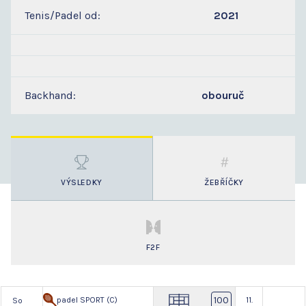
Tenis/Padel od:
2021
Backhand:
obouruč
VÝSLEDKY
ŽEBŘÍČKY
F2F
100
padel SPORT (C)
11.
So