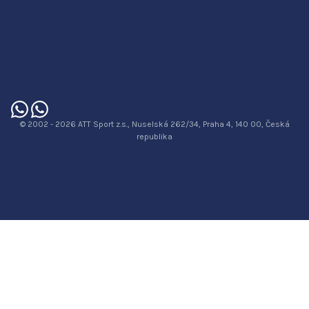
© 2002 - 2026 ATT Sport z.s., Nuselská 262/34, Praha 4, 140 00, Česká
republika