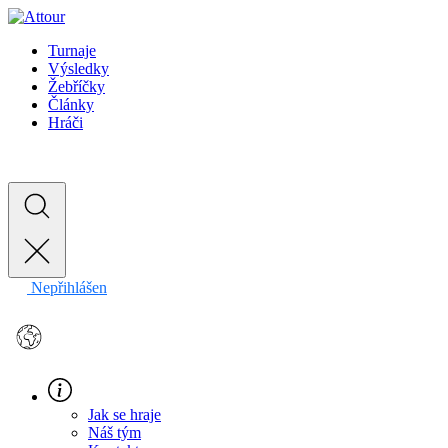
Turnaje
Výsledky
Žebříčky
Články
Hráči
Nepřihlášen
EN
Jak se hraje
Náš tým