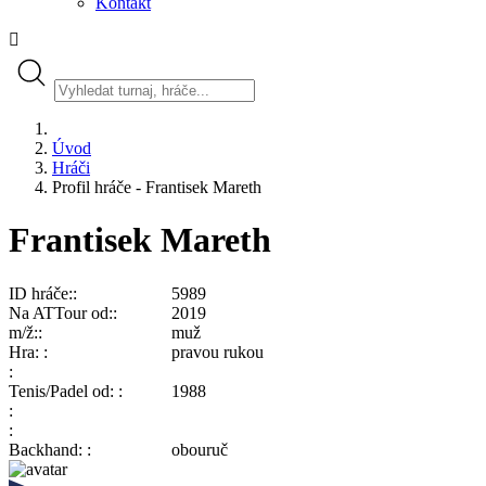
Kontakt
Úvod
Hráči
Profil hráče - Frantisek Mareth
Frantisek Mareth
ID hráče:
5989
Na ATTour od:
2019
m/ž:
muž
Hra:
pravou rukou
Tenis/Padel od:
1988
Backhand:
obouruč