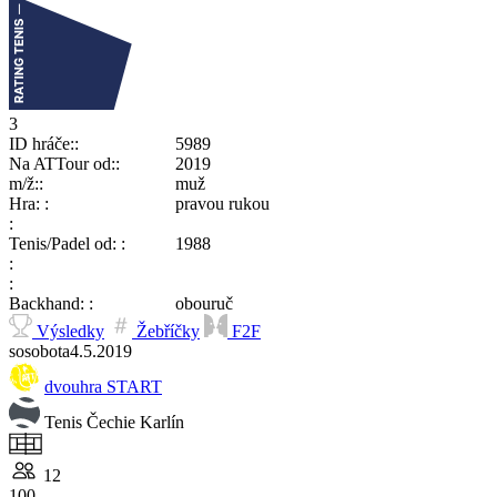
3
ID hráče:
5989
Na ATTour od:
2019
m/ž:
muž
Hra:
pravou rukou
Tenis/Padel od:
1988
Backhand:
obouruč
Výsledky
Žebříčky
F2F
so
sobota
4.5.
2019
dvouhra START
Tenis Čechie Karlín
12
100