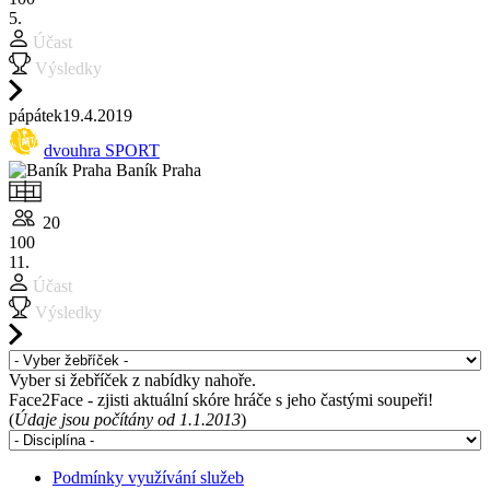
5.
Účast
Výsledky
pá
pátek
19.4.
2019
dvouhra SPORT
Baník Praha
20
100
11.
Účast
Výsledky
Vyber si žebříček z nabídky nahoře.
Face2Face - zjisti aktuální skóre hráče s jeho častými soupeři!
(
Údaje jsou počítány od 1.1.2013
)
Podmínky využívání služeb