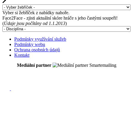
Vyber si žebříček z nabídky nahoře.
Face2Face - zjisti aktuální skóre hráče s jeho častými soupeři!
(
Údaje jsou počítány od 1.1.2013
)
Podmínky využívání služeb
Podmínky webu
Ochrana osobních údajů
Kontakt
Mediální partner