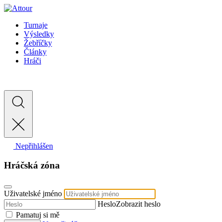
Turnaje
Výsledky
Žebříčky
Články
Hráči
Nepřihlášen
Hráčská zóna
Uživatelské jméno
Heslo
Zobrazit heslo
Pamatuj si mě