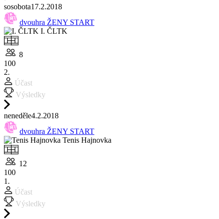
so
sobota
17.2.
2018
dvouhra ŽENY START
I. ČLTK
8
100
2.
Účast
Výsledky
ne
neděle
4.2.
2018
dvouhra ŽENY START
Tenis Hajnovka
12
100
1.
Účast
Výsledky