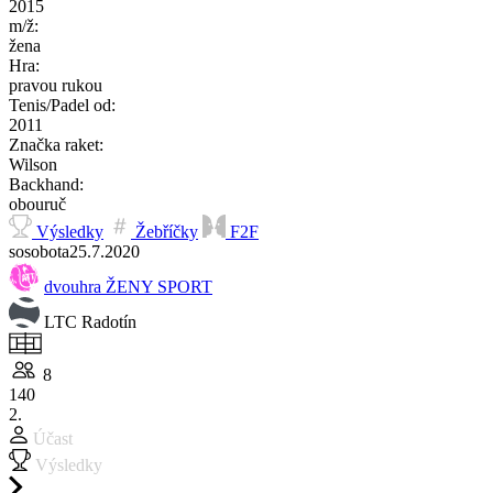
2015
m/ž:
žena
Hra:
pravou rukou
Tenis/Padel od:
2011
Značka raket:
Wilson
Backhand:
obouruč
Výsledky
Žebříčky
F2F
so
sobota
25.7.
2020
dvouhra ŽENY SPORT
LTC Radotín
8
140
2.
Účast
Výsledky