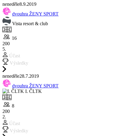
ne
neděle
8.9.
2019
dvouhra ŽENY SPORT
Vista resort & club
16
200
5.
Účast
Výsledky
ne
neděle
28.7.
2019
dvouhra ŽENY SPORT
I. ČLTK
8
200
2.
Účast
Výsledky