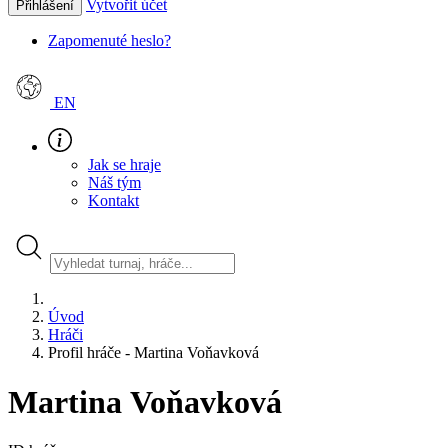
Vytvořit účet
Přihlášení
Zapomenuté heslo?
EN
Jak se hraje
Náš tým
Kontakt
Úvod
Hráči
Profil hráče - Martina Voňavková
Martina Voňavková