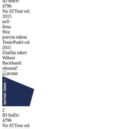
ID hráče:
4796
Na ATTour od:
2015
m/ž:
žena
Hra:
pravou rukou
Tenis/Padel od:
2011
Značka raket:
Wilson
Backhand:
obouruč
2
ID hráče:
4796
Na ATTour od: