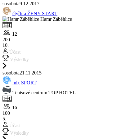
so
sobota
9.12.
2017
čtyřhra ŽENY START
Hamr Záběhlice
12
200
10.
Účast
Výsledky
so
sobota
21.11.
2015
mix SPORT
Tenisové centrum TOP HOTEL
16
100
5.
Účast
Výsledky