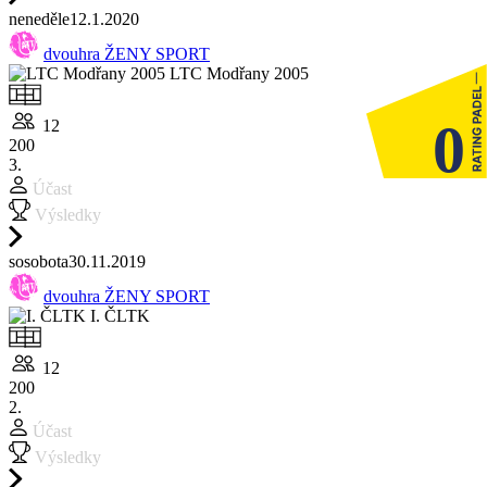
ne
neděle
12.1.
2020
dvouhra ŽENY SPORT
LTC Modřany 2005
0
12
200
3.
Účast
Výsledky
so
sobota
30.11.
2019
dvouhra ŽENY SPORT
I. ČLTK
12
200
2.
Účast
Výsledky