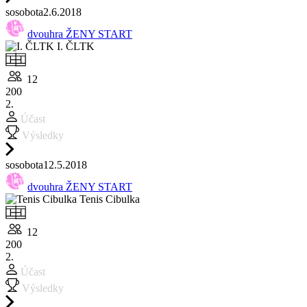
so
sobota
2.6.
2018
dvouhra ŽENY START
I. ČLTK
12
200
2.
Účast
Výsledky
so
sobota
12.5.
2018
dvouhra ŽENY START
Tenis Cibulka
12
200
2.
Účast
Výsledky