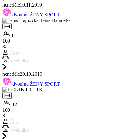
ne
neděle
10.11.
2019
dvouhra ŽENY SPORT
Tenis Hajnovka
8
100
3.
Účast
Výsledky
ne
neděle
20.10.
2019
dvouhra ŽENY SPORT
I. ČLTK
12
100
3.
Účast
Výsledky