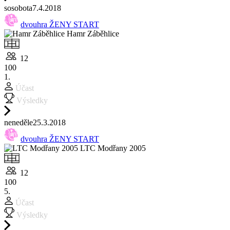
so
sobota
7.4.
2018
dvouhra ŽENY START
Hamr Záběhlice
12
100
1.
Účast
Výsledky
ne
neděle
25.3.
2018
dvouhra ŽENY START
LTC Modřany 2005
12
100
5.
Účast
Výsledky