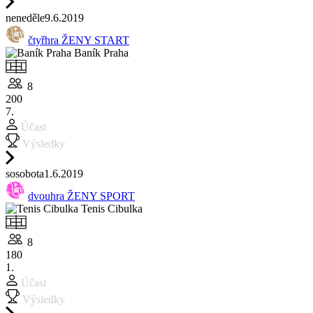
ne
neděle
9.6.
2019
čtyřhra ŽENY START
Baník Praha
8
200
7.
Účast
Výsledky
so
sobota
1.6.
2019
dvouhra ŽENY SPORT
Tenis Cibulka
8
180
1.
Účast
Výsledky