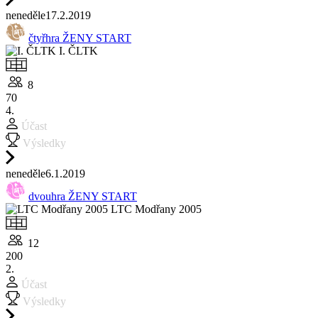
ne
neděle
17.2.
2019
čtyřhra ŽENY START
I. ČLTK
8
70
4.
Účast
Výsledky
ne
neděle
6.1.
2019
dvouhra ŽENY START
LTC Modřany 2005
12
200
2.
Účast
Výsledky