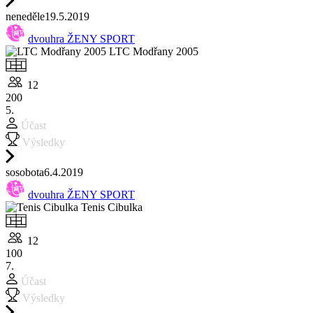
ne
neděle
19.5.
2019
dvouhra ŽENY SPORT
LTC Modřany 2005
12
200
5.
Účast
Výsledky
so
sobota
6.4.
2019
dvouhra ŽENY SPORT
Tenis Cibulka
12
100
7.
Účast
Výsledky