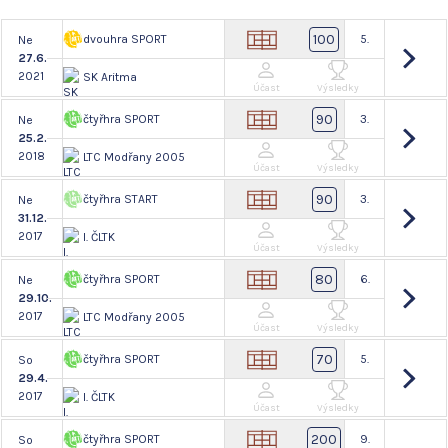
100
dvouhra SPORT
5.
Ne
27.6.
2021
SK Aritma
Účast
Výsledky
90
čtyřhra SPORT
3.
Ne
25.2.
2018
LTC Modřany 2005
Účast
Výsledky
90
čtyřhra START
3.
Ne
31.12.
2017
I. ČLTK
Účast
Výsledky
80
čtyřhra SPORT
6.
Ne
29.10.
2017
LTC Modřany 2005
Účast
Výsledky
70
čtyřhra SPORT
5.
So
29.4.
2017
I. ČLTK
Účast
Výsledky
200
čtyřhra SPORT
9.
So