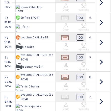
11.3.
2017
Hamr Záběhlice
Účast
Výsledky
100
čtyřhra SPORT
5.
So
31.12.
2016
I. ČLTK
Účast
Výsledky
100
dvouhra CHALLENGE
4.
Ne
16.8.
2015
SK Oáza
Účast
Výsledky
dvouhra CHALLENGE (do
100
5.
So
2014)
16.8.
2014
Spartak Vlašim
Účast
Výsledky
dvouhra CHALLENGE (do
100
8.
Ne
2014)
22.6.
2014
Tenis Cibulka
Účast
Výsledky
dvouhra CHALLENGE (do
100
7.
So
2014)
24.8.
2013
Tenis Hajnovka
Účast
Výsledky