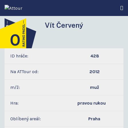
Vít Červený
0
4
ID hráče:
428
Na ATTour od:
2012
m/ž:
muž
Hra:
pravou rukou
Oblíbený areál:
Praha