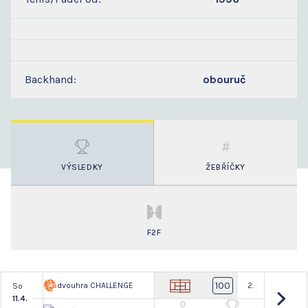
Backhand:
obouruč
VÝSLEDKY
ŽEBŘÍČKY
F2F
100
dvouhra CHALLENGE
2.
So
11.4.