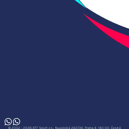
© 2002 - 2026 ATT Sport z.s., Nuselská 262/34, Praha 4, 140 00, Česká