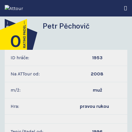
Petr Pěchovič
0
5
ID hráče:
1953
Na ATTour od:
2008
m/ž:
muž
Hra:
pravou rukou
Tenis/Padel od:
1996