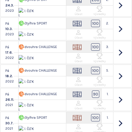
Pá
24.3.
2023
I. ČLTK
Účast
Výsledky
100
čtyřhra SPORT
2.
Pá
10.3.
2023
I. ČLTK
Účast
Výsledky
100
dvouhra CHALLENGE
3.
Pá
17.6.
2022
I. ČLTK
Účast
Výsledky
100
dvouhra CHALLENGE
5.
Pá
18.2.
2022
I. ČLTK
Účast
Výsledky
90
dvouhra CHALLENGE
1.
Pá
26.11.
2021
I. ČLTK
Účast
Výsledky
100
čtyřhra SPORT
1.
Pá
30.7.
2021
I. ČLTK