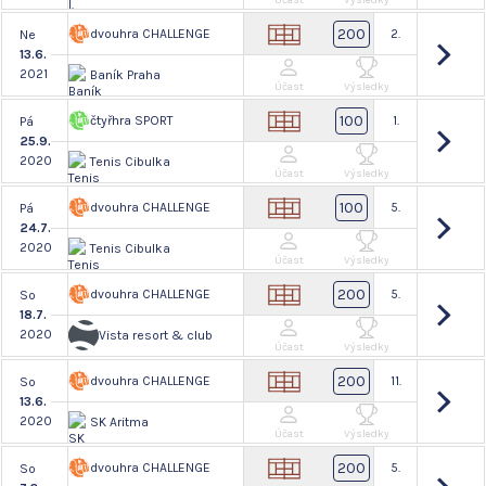
Účast
Výsledky
200
dvouhra CHALLENGE
2.
Ne
13.6.
2021
Baník Praha
Účast
Výsledky
100
čtyřhra SPORT
1.
Pá
25.9.
2020
Tenis Cibulka
Účast
Výsledky
100
dvouhra CHALLENGE
5.
Pá
24.7.
2020
Tenis Cibulka
Účast
Výsledky
200
dvouhra CHALLENGE
5.
So
18.7.
2020
Vista resort & club
Účast
Výsledky
200
dvouhra CHALLENGE
11.
So
13.6.
2020
SK Aritma
Účast
Výsledky
200
dvouhra CHALLENGE
5.
So