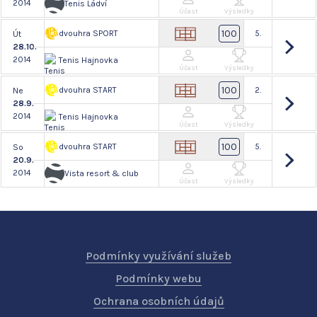
2014
Tenis Ládví
Účast
Výsledky
100
dvouhra SPORT
5.
Út
28.10.
2014
Tenis Hajnovka
Účast
Výsledky
100
dvouhra START
2.
Ne
28.9.
2014
Tenis Hajnovka
Účast
Výsledky
100
dvouhra START
5.
So
20.9.
2014
Vista resort & club
Účast
Výsledky
Podmínky využívání služeb
Podmínky webu
Ochrana osobních údajů