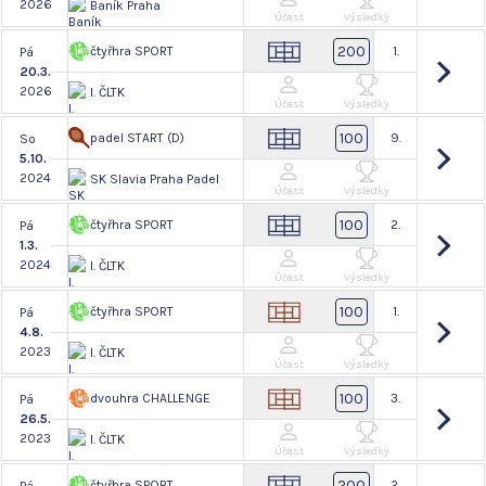
2026
Baník Praha
Účast
Výsledky
200
čtyřhra SPORT
1.
Pá
20.3.
2026
I. ČLTK
Účast
Výsledky
100
padel START (D)
9.
So
5.10.
2024
SK Slavia Praha Padel
Účast
Výsledky
100
čtyřhra SPORT
2.
Pá
1.3.
2024
I. ČLTK
Účast
Výsledky
100
čtyřhra SPORT
1.
Pá
4.8.
2023
I. ČLTK
Účast
Výsledky
100
dvouhra CHALLENGE
3.
Pá
26.5.
2023
I. ČLTK
Účast
Výsledky
200
čtyřhra SPORT
2.