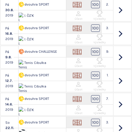
100
dvouhra SPORT
2.
Pá
30.8.
2019
I. ČLTK
Účast
Výsledky
100
dvouhra SPORT
3.
Pá
16.8.
2019
I. ČLTK
Účast
Výsledky
100
dvouhra CHALLENGE
9.
Pá
9.8.
2019
Tenis Cibulka
Účast
Výsledky
100
dvouhra SPORT
1.
Pá
12.7.
2019
Tenis Cibulka
Účast
Výsledky
100
dvouhra SPORT
7.
Pá
14.6.
2019
I. ČLTK
Účast
Výsledky
100
dvouhra SPORT
3.
So
22.11.