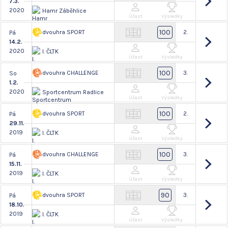
7.3.
2020
Hamr Záběhlice
Účast
Výsledky
100
dvouhra SPORT
2.
Pá
14.2.
2020
I. ČLTK
Účast
Výsledky
100
dvouhra CHALLENGE
3.
So
1.2.
2020
Sportcentrum Radlice
Účast
Výsledky
100
dvouhra SPORT
2.
Pá
29.11.
2019
I. ČLTK
Účast
Výsledky
100
dvouhra CHALLENGE
3.
Pá
15.11.
2019
I. ČLTK
Účast
Výsledky
90
dvouhra SPORT
3.
Pá
18.10.
2019
I. ČLTK
Účast
Výsledky