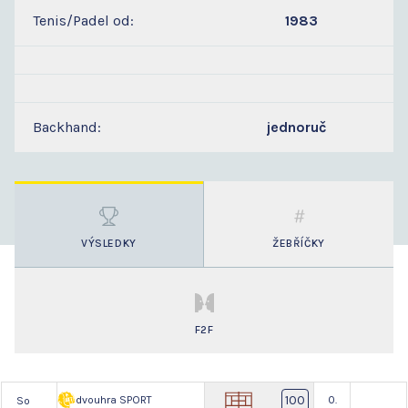
Tenis/Padel od:
1983
Backhand:
jednoruč
VÝSLEDKY
ŽEBŘÍČKY
F2F
100
dvouhra SPORT
0.
So