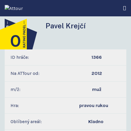
Pavel Krejčí
0
4
ID hráče:
1366
Na ATTour od:
2012
m/ž:
muž
Hra:
pravou rukou
Oblíbený areál:
Kladno