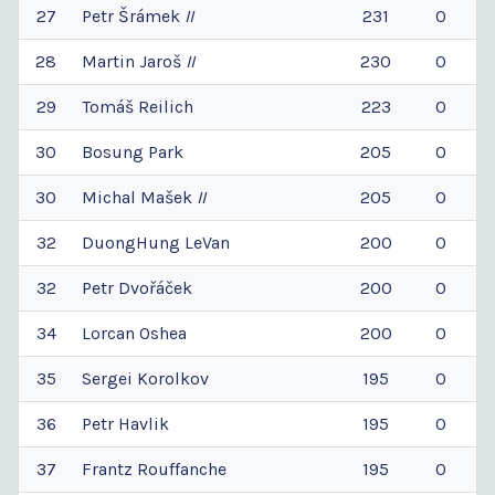
27
Petr
Šrámek
II
231
0
28
Martin
Jaroš
II
230
0
29
Tomáš
Reilich
223
0
30
Bosung
Park
205
0
30
Michal
Mašek
II
205
0
32
DuongHung
LeVan
200
0
32
Petr
Dvořáček
200
0
34
Lorcan
Oshea
200
0
35
Sergei
Korolkov
195
0
36
Petr
Havlik
195
0
37
Frantz
Rouffanche
195
0