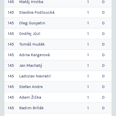
145
Matěj
Hrstka
1
0
145
Slavěna
Podloucká
1
0
145
Oleg
Gusyatin
1
0
145
Ondřej
Jůzl
1
0
145
Tomáš
Hudák
1
0
145
Adina
Kargerová
1
0
145
Jan
Machatý
1
0
145
Ladislav
Navratil
1
0
145
Stefan
Andre
1
0
145
Adam
Žižka
1
0
145
Radim
Brňák
1
0