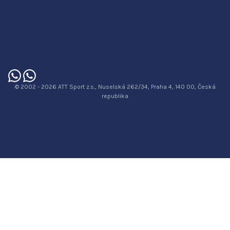
© 2002 - 2026 ATT Sport z.s., Nuselská 262/34, Praha 4, 140 00, Česká
republika