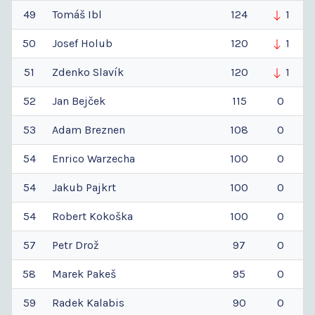
49
Tomáš
Ibl
124
1
50
Josef
Holub
120
1
51
Zdenko
Slavík
120
1
52
Jan
Bejček
115
0
53
Adam
Breznen
108
0
54
Enrico
Warzecha
100
0
54
Jakub
Pajkrt
100
0
54
Robert
Kokoška
100
0
57
Petr
Drož
97
0
58
Marek
Pakeš
95
0
59
Radek
Kalabis
90
0