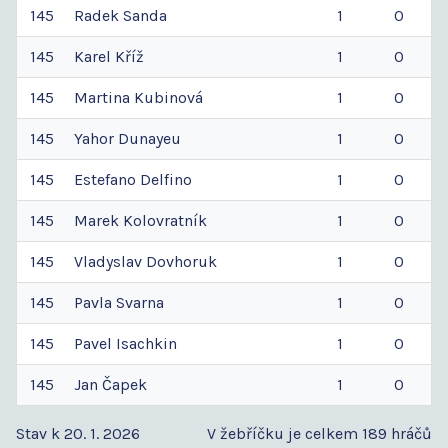
145
Radek
Sanda
1
0
145
Karel
Kříž
1
0
145
Martina
Kubinová
1
0
145
Yahor
Dunayeu
1
0
145
Estefano
Delfino
1
0
145
Marek
Kolovratník
1
0
145
Vladyslav
Dovhoruk
1
0
145
Pavla
Svarna
1
0
145
Pavel
Isachkin
1
0
145
Jan
Čapek
1
0
Stav k 20. 1. 2026
V žebříčku je celkem 189 hráčů