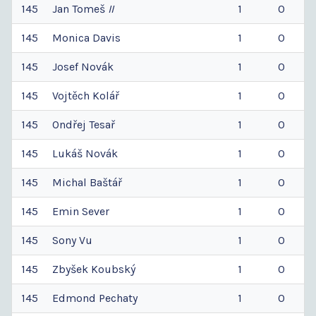
145
Jan
Tomeš
II
1
0
145
Monica
Davis
1
0
145
Josef
Novák
1
0
145
Vojtěch
Kolář
1
0
145
Ondřej
Tesař
1
0
145
Lukáš
Novák
1
0
145
Michal
Baštář
1
0
145
Emin
Sever
1
0
145
Sony
Vu
1
0
145
Zbyšek
Koubský
1
0
145
Edmond
Pechaty
1
0