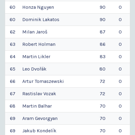
60
Honza
Nguyen
90
0
60
Dominik
Lakatos
90
0
62
Milan
Jaroš
87
0
63
Robert
Holman
86
0
64
Martin
Likler
83
0
65
Leo
Dvořák
80
0
66
Artur
Tomaszewski
72
0
67
Rastislav
Vozak
72
0
68
Martin
Balhar
70
0
69
Aram
Gevorgyan
70
0
69
Jakub
Kondelík
70
0