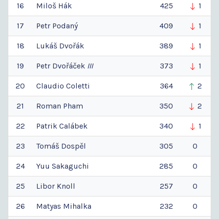
16
Miloš
Hák
425
1
17
Petr
Podaný
409
1
18
Lukáš
Dvořák
389
1
19
Petr
Dvořáček
III
373
1
20
Claudio
Coletti
364
2
21
Roman
Pham
350
2
22
Patrik
Calábek
340
1
23
Tomáš
Dospěl
305
0
24
Yuu
Sakaguchi
285
0
25
Libor
Knoll
257
0
26
Matyas
Mihalka
232
0