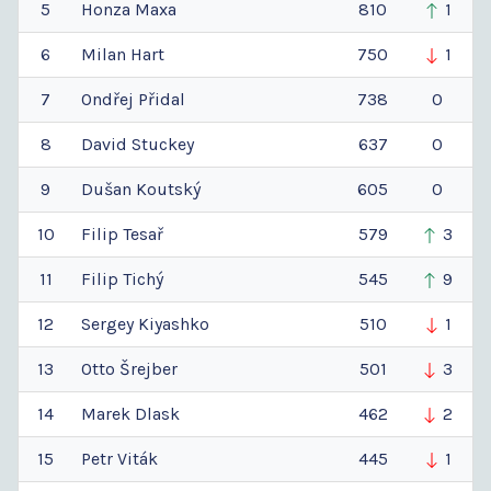
5
Honza
Maxa
810
1
6
Milan
Hart
750
1
7
Ondřej
Přidal
738
0
8
David
Stuckey
637
0
9
Dušan
Koutský
605
0
10
Filip
Tesař
579
3
11
Filip
Tichý
545
9
12
Sergey
Kiyashko
510
1
13
Otto
Šrejber
501
3
14
Marek
Dlask
462
2
15
Petr
Viták
445
1