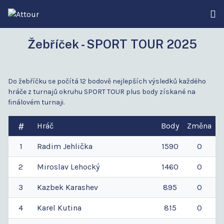
Žebříček - SPORT TOUR 2025
Do žebříčku se počítá 12 bodově nejlepších výsledků každého
hráče z turnajů okruhu SPORT TOUR plus body získané na
finálovém turnaji.
Hráč
Body
Změna
1
Radim
Jehlička
1590
0
2
Miroslav
Lehocký
1460
0
3
Kazbek
Karashev
895
0
4
Karel
Kutina
815
0