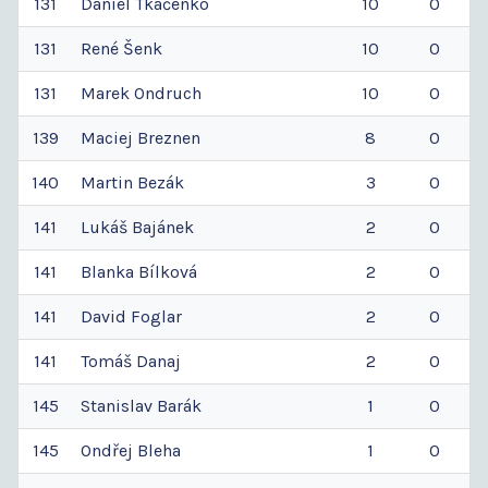
131
Daniel
Tkačenko
10
0
131
René
Šenk
10
0
131
Marek
Ondruch
10
0
139
Maciej
Breznen
8
0
140
Martin
Bezák
3
0
141
Lukáš
Bajánek
2
0
141
Blanka
Bílková
2
0
141
David
Foglar
2
0
141
Tomáš
Danaj
2
0
145
Stanislav
Barák
1
0
145
Ondřej
Bleha
1
0