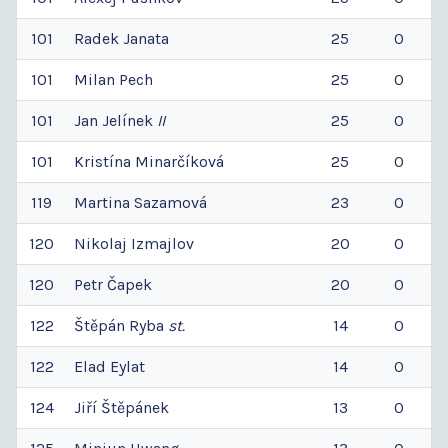
101
Radek
Janata
25
0
101
Milan
Pech
25
0
101
Jan
Jelínek
II
25
0
101
Kristína
Minarčíková
25
0
119
Martina
Sazamová
23
0
120
Nikolaj
Izmajlov
20
0
120
Petr
Čapek
20
0
122
Štěpán
Ryba
st.
14
0
122
Elad
Eylat
14
0
124
Jiří
Štěpánek
13
0