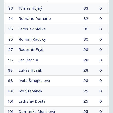
93
Tomáš
Hojný
33
0
94
Romario
Romario
32
0
95
Jaroslav
Melka
30
0
95
Roman
Kaucký
30
0
97
Radomír
Fryč
26
0
98
Jan
Čech
II
26
0
98
Lukáš
Husák
26
0
98
Iveta
Šmejkalová
26
0
101
Ivo
Štěpánek
25
0
101
Ladislav
Dostál
25
0
101
Dominika
Menclová
25
0