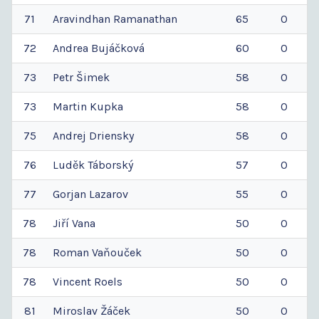
71
Aravindhan
Ramanathan
65
0
72
Andrea
Bujáčková
60
0
73
Petr
Šimek
58
0
73
Martin
Kupka
58
0
75
Andrej
Driensky
58
0
76
Luděk
Táborský
57
0
77
Gorjan
Lazarov
55
0
78
Jiří
Vana
50
0
78
Roman
Vaňouček
50
0
78
Vincent
Roels
50
0
81
Miroslav
Žáček
50
0