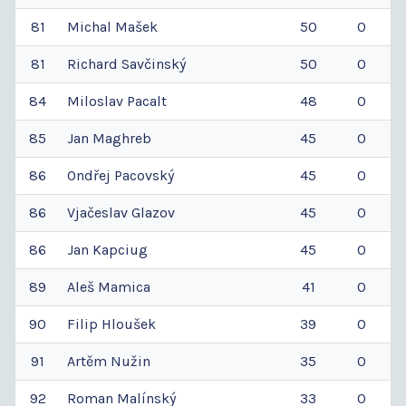
81
Michal
Mašek
50
0
81
Richard
Savčinský
50
0
84
Miloslav
Pacalt
48
0
85
Jan
Maghreb
45
0
86
Ondřej
Pacovský
45
0
86
Vjačeslav
Glazov
45
0
86
Jan
Kapciug
45
0
89
Aleš
Mamica
41
0
90
Filip
Hloušek
39
0
91
Artěm
Nužin
35
0
92
Roman
Malínský
33
0