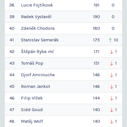
38
Lucie
Fojtíková
191
0
39
Radek
Vystavěl
190
0
40
Zdeněk
Chodora
180
0
41
Stanislav
Semerák
175
10
42
Štěpán
Ryba
ml.
171
1
43
Tomáš
Pop
151
1
44
Djorf
Amirouche
146
1
45
Roman
Jankot
146
1
46
Filip
Vlček
144
1
47
Sidd
Goud
140
1
48
Matěj
Wolf
140
1