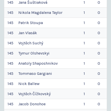
145
Jana
Šuštiaková
1
0
145
Nikola Magdalena
Taylor
1
0
145
Patrik
Stoupa
1
0
145
Jan
Vlasák
1
0
145
Vojtěch
Suchý
1
0
145
Tymur
Olshevskyi
1
0
145
Anatoly
Shaposhnikov
1
0
145
Tommaso
Gargiani
1
0
145
Nick
Ballew
1
0
145
Vojtěch
Čížkovský
1
0
145
Jacob
Donohoe
1
0