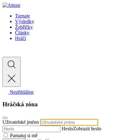
Turnaje
Výsledky
Žebříčky
Články
Hráči
Nepřihlášen
Hráčská zóna
Uživatelské jméno
Heslo
Zobrazit heslo
Pamatuj si mě