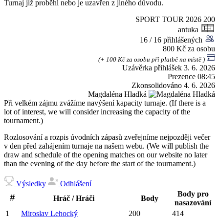
Turnaj již proběhl nebo je uzavřen z jiného důvodu.
SPORT TOUR 2026
200
antuka
16 / 16 přihlášených
800 Kč za osobu
(+ 100 Kč za osobu při platbě na místě )
Uzávěrka přihlášek
3. 6. 2026
Prezence
08:45
Zkonsolidováno
4. 6. 2026
Magdaléna Hladká
Při velkém zájmu zvážíme navýšení kapacity turnaje. (If there is a
lot of interest, we will consider increasing the capacity of the
tournament.)
Rozlosování a rozpis úvodních zápasů zveřejníme nejpozději večer
v den před zahájením turnaje na našem webu. (We will publish the
draw and schedule of the opening matches on our website no later
than the evening of the day before the start of the tournament.)
Výsledky
Odhlášení
Body pro
Hráč / Hráči
Body
nasazování
1
Miroslav
Lehocký
200
414