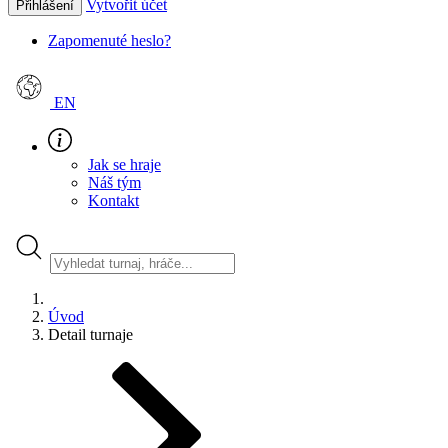
Vytvořit účet
Přihlášení
Zapomenuté heslo?
EN
Jak se hraje
Náš tým
Kontakt
Úvod
Detail turnaje