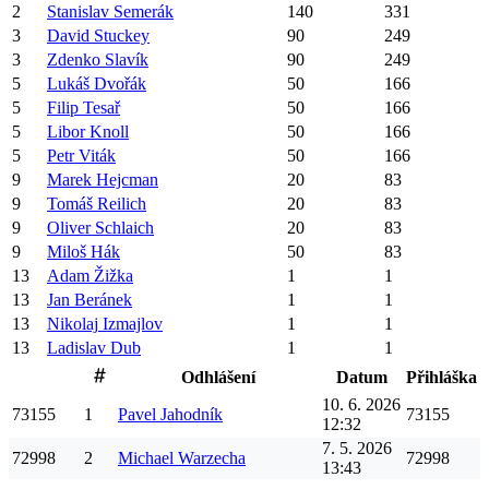
2
Stanislav
Semerák
140
331
3
David
Stuckey
90
249
3
Zdenko
Slavík
90
249
5
Lukáš
Dvořák
50
166
5
Filip
Tesař
50
166
5
Libor
Knoll
50
166
5
Petr
Viták
50
166
9
Marek
Hejcman
20
83
9
Tomáš
Reilich
20
83
9
Oliver
Schlaich
20
83
9
Miloš
Hák
50
83
13
Adam
Žižka
1
1
13
Jan
Beránek
1
1
13
Nikolaj
Izmajlov
1
1
13
Ladislav
Dub
1
1
Odhlášení
Datum
Přihláška
10. 6. 2026
73155
1
Pavel
Jahodník
73155
12:32
7. 5. 2026
72998
2
Michael
Warzecha
72998
13:43