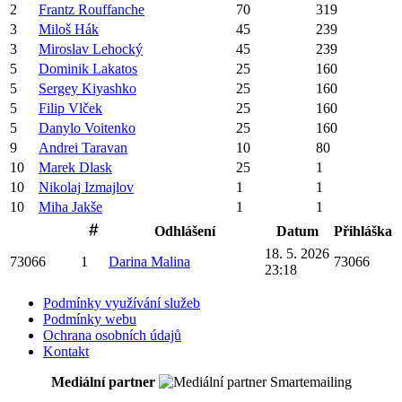
2
Frantz
Rouffanche
70
319
3
Miloš
Hák
45
239
3
Miroslav
Lehocký
45
239
5
Dominik
Lakatos
25
160
5
Sergey
Kiyashko
25
160
5
Filip
Vlček
25
160
5
Danylo
Voitenko
25
160
9
Andrei
Taravan
10
80
10
Marek
Dlask
25
1
10
Nikolaj
Izmajlov
1
1
10
Miha
Jakše
1
1
Odhlášení
Datum
Přihláška
18. 5. 2026
73066
1
Darina
Malina
73066
23:18
Podmínky využívání služeb
Podmínky webu
Ochrana osobních údajů
Kontakt
Mediální partner