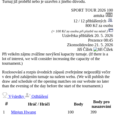
Turnaj již proběhl nebo je uzavřen z jiného důvodu.
SPORT TOUR 2026
100
antuka
12 / 12 přihlášených
800 Kč za osobu
(+ 100 Kč za osobu při platbě na místě )
Uzávěrka přihlášek
20. 5. 2026
Prezence
08:45
Zkonsolidováno
21. 5. 2026
Jiří Čížek
Při velkém zájmu zvážíme navýšení kapacity turnaje. (If there is a
lot of interest, we will consider increasing the capacity of the
tournament.)
Rozlosování a rozpis úvodních zápasů zveřejníme nejpozději večer
v den před zahájením turnaje na našem webu. (We will publish the
draw and schedule of the opening matches on our website no later
than the evening of the day before the start of the tournament.)
Výsledky
Odhlášení
Body pro
Hráč / Hráči
Body
nasazování
1
Minjun
Hwang
100
399