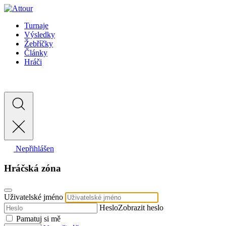
Turnaje
Výsledky
Žebříčky
Články
Hráči
Nepřihlášen
Hráčská zóna
Uživatelské jméno
Heslo
Zobrazit heslo
Pamatuj si mě