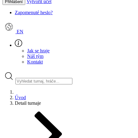
Vytvořit účet
Přihlášení
Zapomenuté heslo?
EN
Jak se hraje
Náš tým
Kontakt
Úvod
Detail turnaje