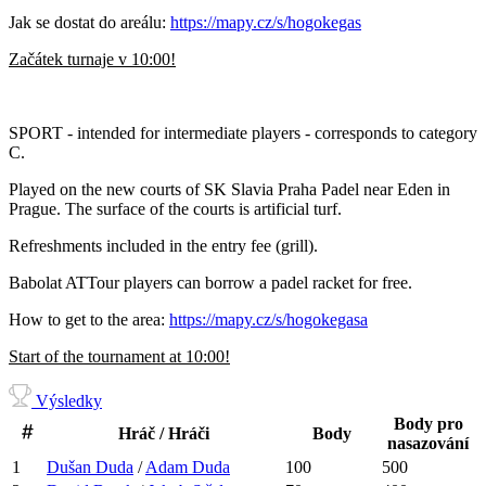
Jak se dostat do areálu:
https://mapy.cz/s/hogokegas
Začátek turnaje v 10:00!
SPORT - intended for intermediate players - corresponds to category
C.
Played on the new courts of SK Slavia Praha Padel near Eden in
Prague. The surface of the courts is artificial turf.
Refreshments included in the entry fee (grill).
Babolat ATTour players can borrow a padel racket for free.
How to get to the area:
https://mapy.cz/s/hogokegasa
Start of the tournament at 10:00!
Výsledky
Body pro
Hráč / Hráči
Body
nasazování
1
Dušan
Duda
/
Adam
Duda
100
500