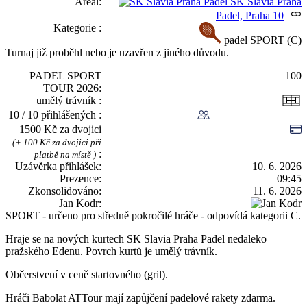
Areál
SK Slavia Praha
Padel, Praha 10
Kategorie
padel SPORT (C)
Turnaj již proběhl nebo je uzavřen z jiného důvodu.
PADEL SPORT
100
TOUR 2026
umělý trávník
10 / 10 přihlášených
1500 Kč za dvojici
(+ 100 Kč za dvojici při
platbě na místě )
Uzávěrka přihlášek
10. 6. 2026
Prezence
09:45
Zkonsolidováno
11. 6. 2026
Jan Kodr
SPORT - určeno pro středně pokročilé hráče - odpovídá kategorii C.
Hraje se na nových kurtech SK Slavia Praha Padel nedaleko
pražského Edenu. Povrch kurtů je umělý trávník.
Občerstvení v ceně startovného (gril).
Hráči Babolat ATTour mají zapůjčení padelové rakety zdarma.