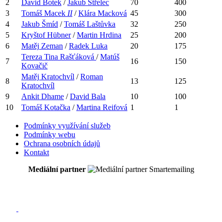
2
David
Botek
/
Jakub
Střelec
70
400
3
Tomáš
Macek
II
/
Klára
Macková
45
300
4
Jakub
Šmíd
/
Tomáš
Laštůvka
32
250
5
Kryštof
Hübner
/
Martin
Hrdina
25
200
6
Matěj
Zeman
/
Radek
Luka
20
175
Tereza Tina
Rašťáková
/
Matúš
7
16
150
Kovačič
Matěj
Kratochvíl
/
Roman
8
13
125
Kratochvíl
9
Ankit
Dhame
/
David
Bala
10
100
10
Tomáš
Kotačka
/
Martina
Reifová
1
1
Podmínky využívání služeb
Podmínky webu
Ochrana osobních údajů
Kontakt
Mediální partner