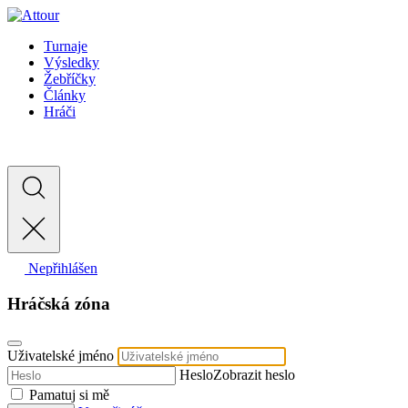
Turnaje
Výsledky
Žebříčky
Články
Hráči
Nepřihlášen
Hráčská zóna
Uživatelské jméno
Heslo
Zobrazit heslo
Pamatuj si mě