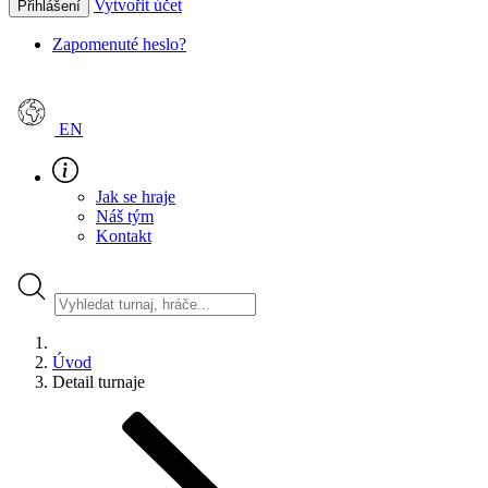
Vytvořit účet
Přihlášení
Zapomenuté heslo?
EN
Jak se hraje
Náš tým
Kontakt
Úvod
Detail turnaje