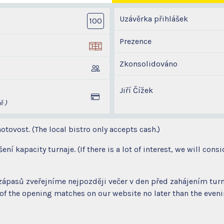
Uzávěrka přihlášek
100
Prezence
Zkonsolidováno
Jiří Čížek
ě )
otovost. (The local bistro only accepts cash.)
í kapacity turnaje. (If there is a lot of interest, we will consi
zápasů zveřejníme nejpozději večer v den před zahájením tur
f the opening matches on our website no later than the evening