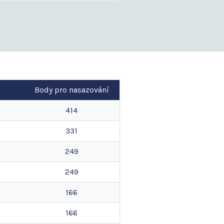
Body pro nasazování
414
331
249
249
166
166