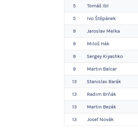
5
Tomáš
Ibl
5
Ivo
Štěpánek
9
Jaroslav
Melka
9
Miloš
Hák
9
Sergey
Kiyashko
9
Martin
Balcar
13
Stanislav
Barák
13
Radim
Brňák
13
Martin
Bezák
13
Josef
Novák