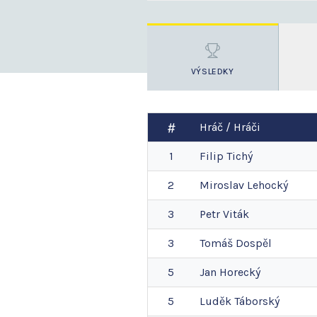
VÝSLEDKY
Hráč / Hráči
1
Filip
Tichý
2
Miroslav
Lehocký
3
Petr
Viták
3
Tomáš
Dospěl
5
Jan
Horecký
5
Luděk
Táborský