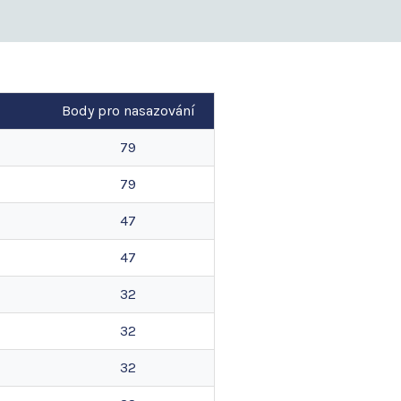
Body pro nasazování
79
79
47
47
32
32
32