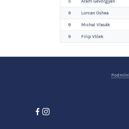
5
Aram
Gevorgyan
9
Lorcan
Oshea
9
Michal
Vlasák
9
Filip
Vlček
Podmínk