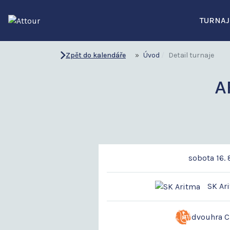
TURNAJ
Zpět do kalendáře
Úvod
Detail turnaje
A
sobota 16. 
SK Ari
dvouhra 