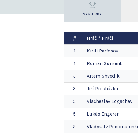
VÝSLEDKY
Hráč / Hráči
1
Kirill
Parfenov
1
Roman
Surgent
3
Artem
Shvedik
3
Jiří
Procházka
5
Viacheslav
Logachev
5
Lukáš
Engerer
5
Vladysalv
Ponomarenk