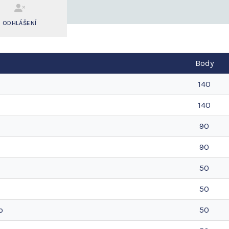
ODHLÁŠENÍ
Body
140
140
90
90
50
50
o
50