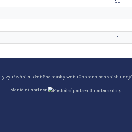
50
1
1
1
y využívání služeb
Podmínky webu
Ochrana osobních údaj
Mediální partner