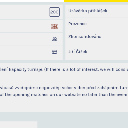
Uzávěrka přihlášek
200
Prezence
Zkonsolidováno
Jiří Čížek
í kapacity turnaje. (If there is a lot of interest, we will consi
zápasů zveřejníme nejpozději večer v den před zahájením tur
f the opening matches on our website no later than the evening