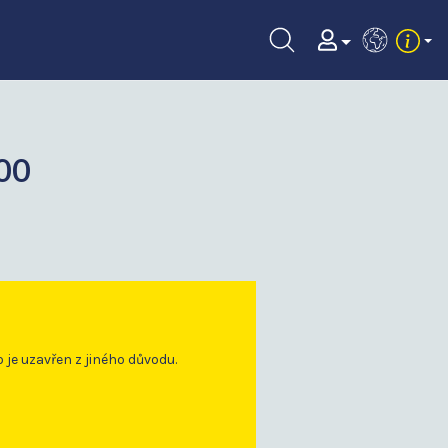
EN
00
o je uzavřen z jiného důvodu.