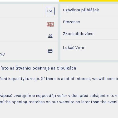
Uzávěrka přihlášek
150
Prezence
Zkonsolidováno
Lukáš Vimr
ě )
místo na Štvanici odehraje na Cibulkách
í kapacity turnaje. (If there is a lot of interest, we will consi
zápasů zveřejníme nejpozději večer v den před zahájením tur
f the opening matches on our website no later than the evening