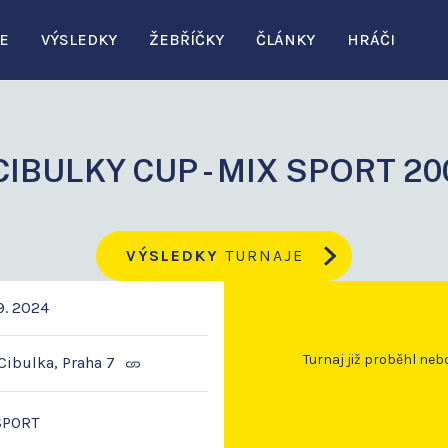
E
VÝSLEDKY
ŽEBŘÍČKY
ČLÁNKY
HRÁČI
CIBULKY CUP - MIX SPORT 20
VÝSLEDKY
TURNAJE
9. 2024
Turnaj již proběhl neb
Cibulka, Praha 7
SPORT