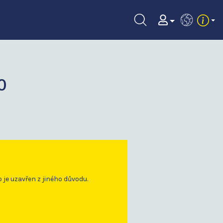
EN
0
o je uzavřen z jiného důvodu.