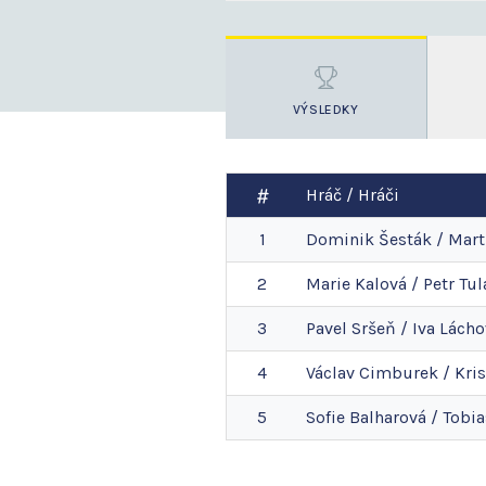
VÝSLEDKY
Hráč / Hráči
1
Dominik
Šesták
/
Mart
2
Marie
Kalová
/
Petr
Tul
3
Pavel
Sršeň
/
Iva
Lácho
4
Václav
Cimburek
/
Kris
5
Sofie
Balharová
/
Tobia