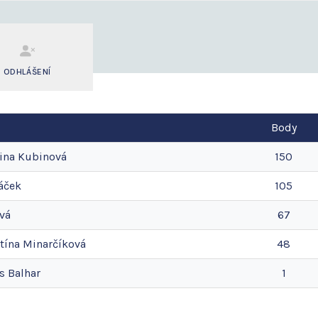
ODHLÁŠENÍ
Body
ina
Kubinová
150
áček
105
vá
67
tína
Minarčíková
48
s
Balhar
1