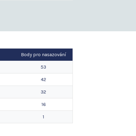
Body pro nasazování
53
42
32
16
1