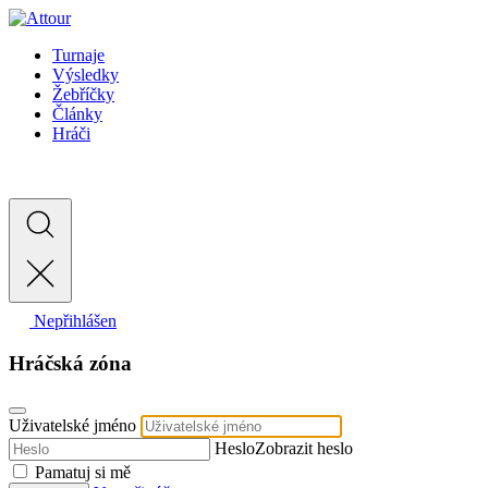
Turnaje
Výsledky
Žebříčky
Články
Hráči
Nepřihlášen
Hráčská zóna
Uživatelské jméno
Heslo
Zobrazit heslo
Pamatuj si mě