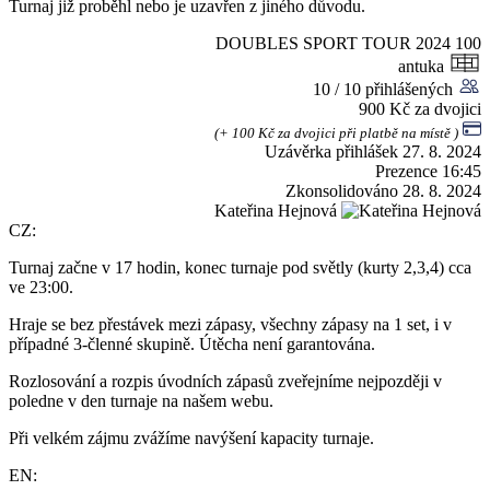
Turnaj již proběhl nebo je uzavřen z jiného důvodu.
DOUBLES SPORT TOUR 2024
100
antuka
10 / 10 přihlášených
900 Kč za dvojici
(+ 100 Kč za dvojici při platbě na místě )
Uzávěrka přihlášek
27. 8. 2024
Prezence
16:45
Zkonsolidováno
28. 8. 2024
Kateřina Hejnová
CZ:
Turnaj začne v 17 hodin, konec turnaje pod světly (kurty 2,3,4) cca
ve 23:00.
Hraje se bez přestávek mezi zápasy, všechny zápasy na 1 set, i v
případné 3-členné skupině. Útěcha není garantována.
Rozlosování a rozpis úvodních zápasů zveřejníme nejpozději v
poledne v den turnaje na našem webu.
Při velkém zájmu zvážíme navýšení kapacity turnaje.
EN: