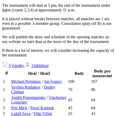
The tournament will start at 5 pm, the end of the tournament under
lights (courts 2,3,4) at approximately 11 p.m.
It is played without breaks between matches, all matches are 1 set,
even in a possible 3-member group. Consolation (play-off B) is not
guaranteed.
We will publish the draw and schedule of the opening matches on
our website no later than at the noon of the day of the tournament.
If there is a lot of interest, we will consider increasing the capacity of
the tournament.
Výsledky
Odhlášení
Body pro
Hráč / Hráči
Body
nasazování
1
Michael
Perminov
/
Ian
Ivanov
100
107
Yevhen
Rudiakov
/
Dmitry
2
70
86
Cheban
Andrii
Ponomarenko
/
Viacheslav
3
45
64
Logachev
3
Petr
Mlch
/
Pavel
Karásek
45
64
5
Lukáš
Sova
/
Filip
Vlček
25
43