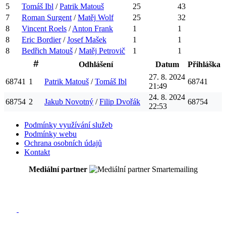
5
Tomáš
Ibl
/
Patrik
Matouš
25
43
7
Roman
Surgent
/
Matěj
Wolf
25
32
8
Vincent
Roels
/
Anton
Frank
1
1
8
Eric
Bordier
/
Josef
Mašek
1
1
8
Bedřich
Matouš
/
Matěj
Petrovič
1
1
Odhlášení
Datum
Přihláška
27. 8. 2024
68741
1
Patrik
Matouš
/
Tomáš
Ibl
68741
21:49
24. 8. 2024
68754
2
Jakub
Novotný
/
Filip
Dvořák
68754
22:53
Podmínky využívání služeb
Podmínky webu
Ochrana osobních údajů
Kontakt
Mediální partner