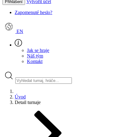
Vytvořit účet
Přihlášení
Zapomenuté heslo?
EN
Jak se hraje
Náš tým
Kontakt
Úvod
Detail turnaje